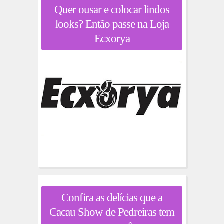
Quer ousar e colocar lindos
looks? Então passe na Loja
Ecxorya
Confira as delícias que a
Cacau Show de Pedreiras tem