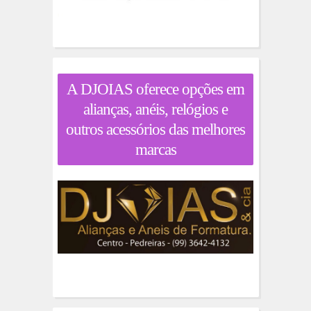
A DJOIAS oferece opções em
alianças, anéis, relógios e
outros acessórios das melhores
marcas