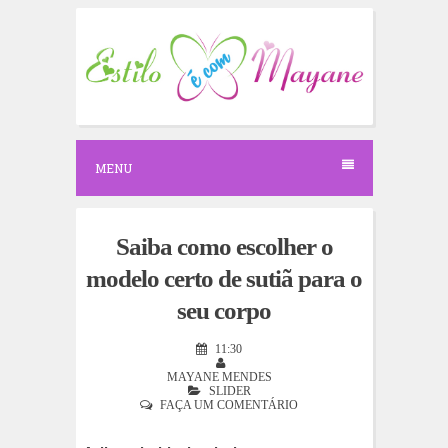
S
k
i
p
t
o
c
o
n
MENU
t
e
n
t
Saiba como escolher o
modelo certo de sutiã para o
seu corpo
11:30
MAYANE MENDES
SLIDER
FAÇA UM COMENTÁRIO