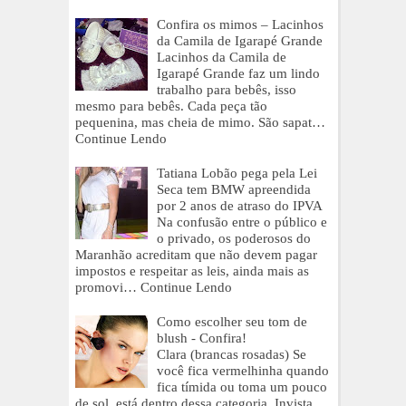
Confira os mimos – Lacinhos
da Camila de Igarapé Grande
Lacinhos da Camila de
Igarapé Grande faz um lindo
trabalho para bebês, isso
mesmo para bebês. Cada peça tão
pequenina, mas cheia de mimo. São sapat…
Continue Lendo
Tatiana Lobão pega pela Lei
Seca tem BMW apreendida
por 2 anos de atraso do IPVA
Na confusão entre o público e
o privado, os poderosos do
Maranhão acreditam que não devem pagar
impostos e respeitar as leis, ainda mais as
promovi…
Continue Lendo
Como escolher seu tom de
blush - Confira!
Clara (brancas rosadas) Se
você fica vermelhinha quando
fica tímida ou toma um pouco
de sol, está dentro dessa categoria. Invista