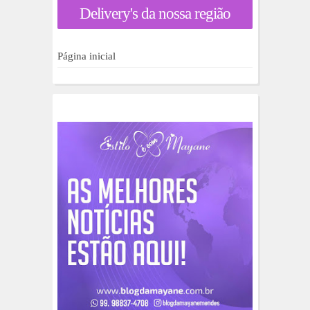
a
Delivery's da nossa região
r
p
o
r
Página inicial
: