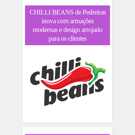
CHILLI BEANS de Pedreiras
inova com armações
modernas e design arrojado
para os clientes