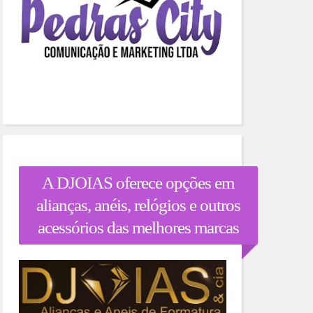
A DJOIAS oferece opções em
alianças, anéis, relógios e outros
acessórios das melhores marcas