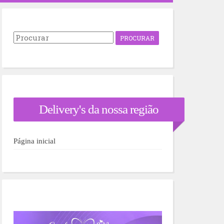
P
r
o
c
u
r
a
r
Delivery's da nossa região
p
o
r
:
Página inicial