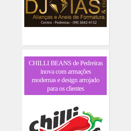
CHILLI BEANS de Pedreiras
inova com armações
modernas e design arrojado
para os clientes