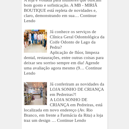
A loja é voltada para mulheres que buscam
bom gosto e sofisticação. A MB - MIRIÃ
BOUTIQUE está repleta de novidades e,
claro, demonstrando em sua…
Continue
Lendo
Já conhece os serviços de
Clínica Geral Odontológica da
Coife Odonto de Lago da
Pedra?
Aplicação de flúor, limpeza
dental, restaurações, entre outras coisas para
deixar seu sorriso sempre em dia! Agende
uma avaliação agora mesmo (9…
Continue
Lendo
Já conferiram as novidades da
LOJA SONHO DE CRIANÇA
em Pedreiras?!
A LOJA SONHO DE
CRIANÇA em Pedreiras, está
localizada em novo endereço (Av. Rio
Branco, em frente a Farmácia da Rita) a loja
traz um design …
Continue Lendo