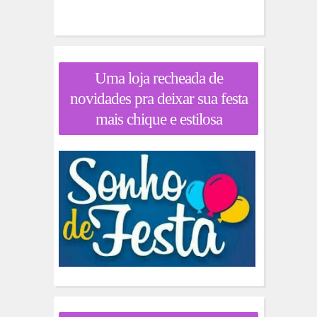
Uma loja recheada de
novidades pra deixar sua festa
mais chique e estilosa