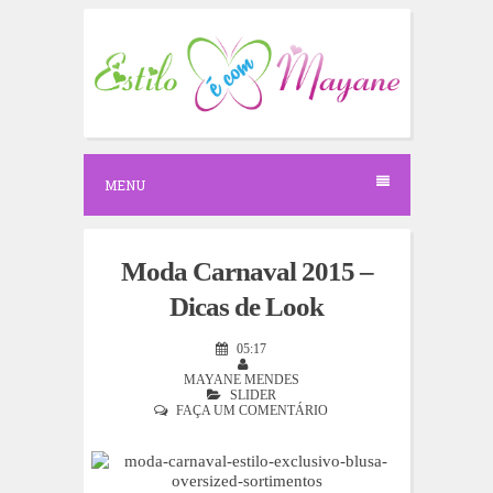
S
k
i
p
t
o
c
o
n
MENU
t
e
n
t
Moda Carnaval 2015 –
Dicas de Look
05:17
MAYANE MENDES
SLIDER
FAÇA UM COMENTÁRIO