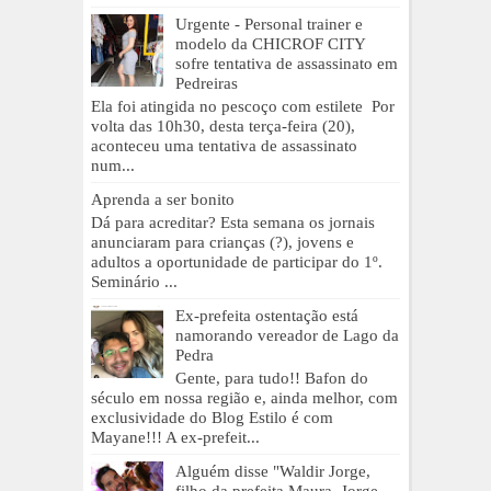
Urgente - Personal trainer e
modelo da CHICROF CITY
sofre tentativa de assassinato em
Pedreiras
Ela foi atingida no pescoço com estilete Por
volta das 10h30, desta terça-feira (20),
aconteceu uma tentativa de assassinato
num...
Aprenda a ser bonito
Dá para acreditar? Esta semana os jornais
anunciaram para crianças (?), jovens e
adultos a oportunidade de participar do 1º.
Seminário ...
Ex-prefeita ostentação está
namorando vereador de Lago da
Pedra
Gente, para tudo!! Bafon do
século em nossa região e, ainda melhor, com
exclusividade do Blog Estilo é com
Mayane!!! A ex-prefeit...
Alguém disse "Waldir Jorge,
filho da prefeita Maura, Jorge