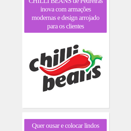
CHILLI BEANS de Pedreiras
inova com armações
modernas e design arrojado
para os clientes
Quer ousar e colocar lindos