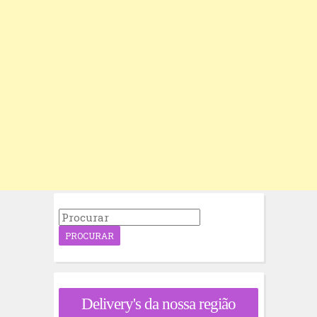
P
r
o
c
u
r
a
Delivery's da nossa região
r