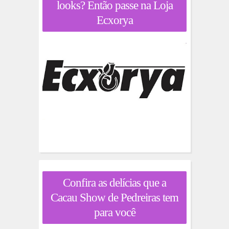
looks? Então passe na Loja
Ecxorya
Confira as delícias que a
Cacau Show de Pedreiras tem
para você