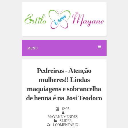
S
k
i
p
t
o
c
o
n
MENU
t
e
n
t
Pedreiras - Atenção
mulheres!! Lindas
maquiagens e sobrancelha
de henna é na Josi Teodoro
12:07
MAYANE MENDES
SLIDER
1 COMENTÁRIO