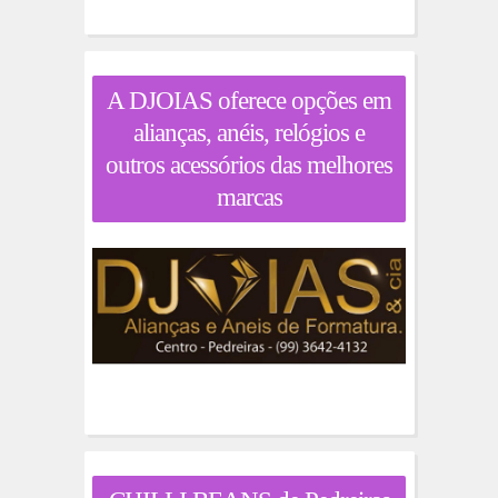
A DJOIAS oferece opções em
alianças, anéis, relógios e
outros acessórios das melhores
marcas