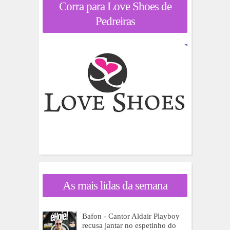
Corra para Love Shoes de
Pedreiras
As mais lidas da semana
Bafon - Cantor Aldair Playboy
recusa jantar no espetinho do