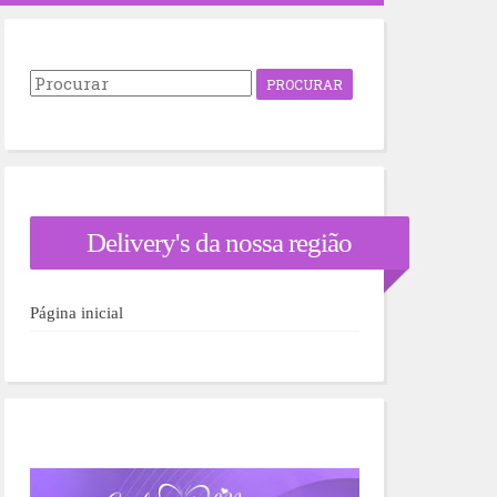
P
r
o
c
u
r
a
r
Delivery's da nossa região
p
o
r
:
Página inicial