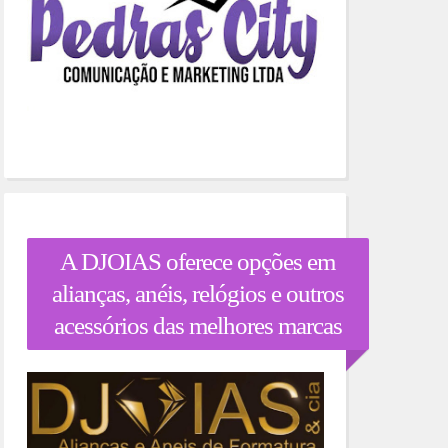
A DJOIAS oferece opções em
alianças, anéis, relógios e outros
acessórios das melhores marcas