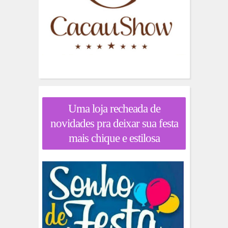
Uma loja recheada de
novidades pra deixar sua festa
mais chique e estilosa