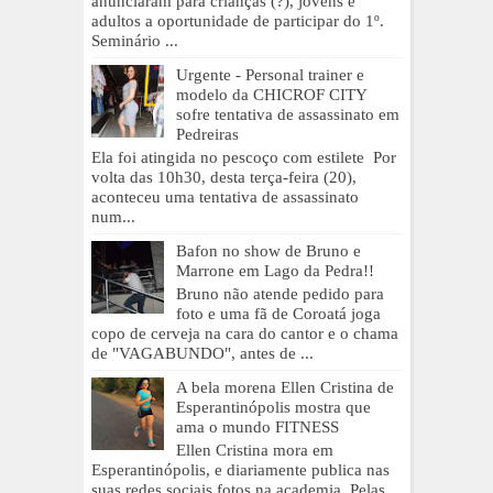
anunciaram para crianças (?), jovens e
adultos a oportunidade de participar do 1º.
Seminário ...
Urgente - Personal trainer e
modelo da CHICROF CITY
sofre tentativa de assassinato em
Pedreiras
Ela foi atingida no pescoço com estilete Por
volta das 10h30, desta terça-feira (20),
aconteceu uma tentativa de assassinato
num...
Bafon no show de Bruno e
Marrone em Lago da Pedra!!
Bruno não atende pedido para
foto e uma fã de Coroatá joga
copo de cerveja na cara do cantor e o chama
de "VAGABUNDO", antes de ...
A bela morena Ellen Cristina de
Esperantinópolis mostra que
ama o mundo FITNESS
Ellen Cristina mora em
Esperantinópolis, e diariamente publica nas
suas redes sociais fotos na academia. Pelas