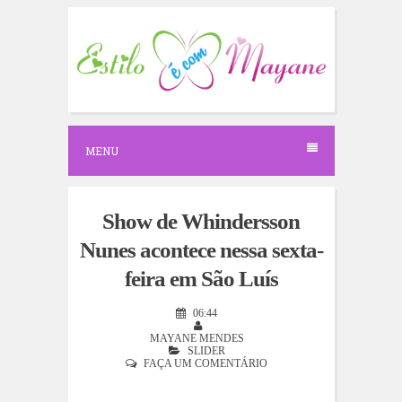
S
k
i
p
t
o
c
o
n
MENU
t
e
n
t
Show de Whindersson
Nunes acontece nessa sexta-
feira em São Luís
06:44
MAYANE MENDES
SLIDER
FAÇA UM COMENTÁRIO