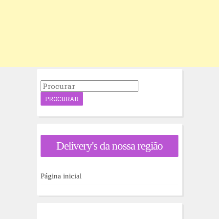
P
r
o
c
u
r
a
Delivery's da nossa região
r
p
o
r
Página inicial
: