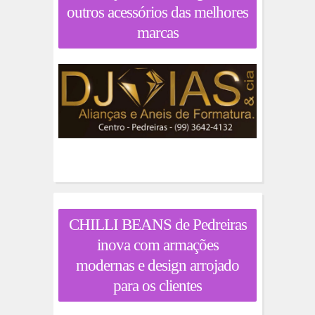
outros acessórios das melhores
marcas
CHILLI BEANS de Pedreiras
inova com armações
modernas e design arrojado
para os clientes