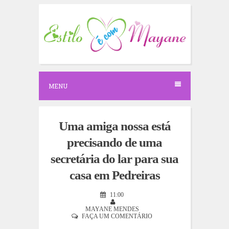
S
k
i
p
t
o
c
o
n
MENU
t
e
n
t
Uma amiga nossa está
precisando de uma
secretária do lar para sua
casa em Pedreiras
11:00
MAYANE MENDES
FAÇA UM COMENTÁRIO