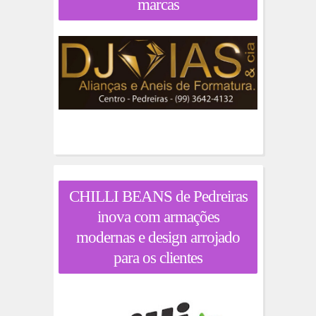
marcas
CHILLI BEANS de Pedreiras
inova com armações
modernas e design arrojado
para os clientes