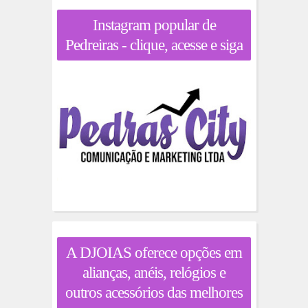
Instagram popular de
Pedreiras - clique, acesse e siga
A DJOIAS oferece opções em
alianças, anéis, relógios e
outros acessórios das melhores