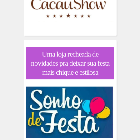
Uma loja recheada de
novidades pra deixar sua festa
mais chique e estilosa