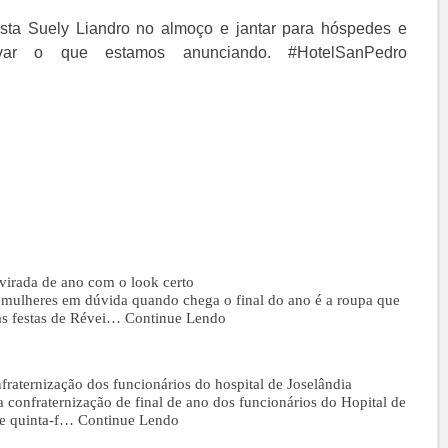
sta Suely Liandro no almoço e jantar para hóspedes e
var o que estamos anunciando. #HotelSanPedro
 virada de ano com o look certo
 mulheres em dúvida quando chega o final do ano é a roupa que
as festas de Révei…
Continue Lendo
nfraternização dos funcionários do hospital de Joselândia
a confraternização de final de ano dos funcionários do Hopital de
de quinta-f…
Continue Lendo