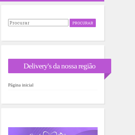
P
r
o
c
u
r
a
r
Delivery's da nossa região
p
o
r
:
Página inicial