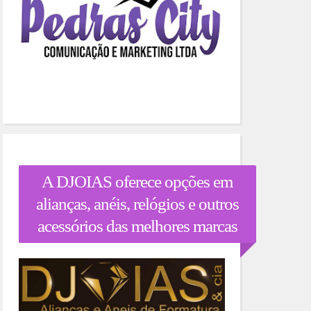
A DJOIAS oferece opções em
alianças, anéis, relógios e outros
acessórios das melhores marcas