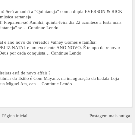
arem! Será amanhã a “Quintaneja” com a dupla EVERSON & RICK
música sertaneja
l! Preparem-se! Amnhã, quinta-feira dia 22 acontece a festa mais
uintaneja” se…
Continue Lendo
al e ano novo do vereador Valney Gomes e família!
m FELIZ NATAL e um excelente ANO NOVO. É tempo de renovar
 Deus por cada conquista…
Continue Lendo
reiras está de novo affair ?
 titular do Estilo é Com Mayane, na inauguração da badala Loja
ua Miguel Ata, cen…
Continue Lendo
Página inicial
Postagem mais antiga