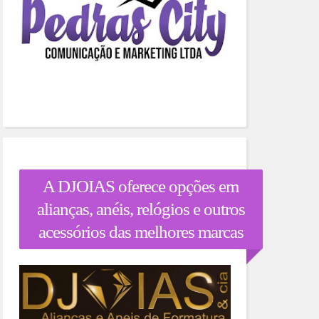
A DJOIAS oferece opções em
alianças, anéis, relógios e outros
acessórios das melhores marcas