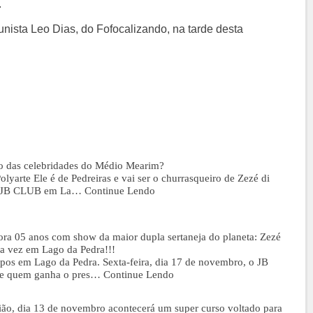
.
lunista Leo Dias, do Fofocalizando, na tarde desta
o das celebridades do Médio Mearim?
lyarte Ele é de Pedreiras e vai ser o churrasqueiro de Zezé di
o JB CLUB em La…
Continue Lendo
 05 anos com show da maior dupla sertaneja do planeta: Zezé
a vez em Lago da Pedra!!!
mpos em Lago da Pedra. Sexta-feira, dia 17 de novembro, o JB
 e quem ganha o pres…
Continue Lendo
gião, dia 13 de novembro acontecerá um super curso voltado para