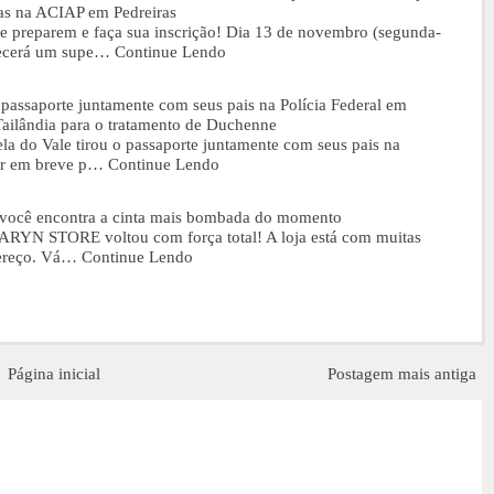
has na ACIAP em Pedreiras
 se preparem e faça sua inscrição! Dia 13 de novembro (segunda-
tecerá um supe…
Continue Lendo
o passaporte juntamente com seus pais na Polícia Federal em
Tailândia para o tratamento de Duchenne
ela do Vale tirou o passaporte juntamente com seus pais na
jar em breve p…
Continue Lendo
cê encontra a cinta mais bombada do momento
HARYN STORE voltou com força total! A loja está com muitas
dereço. Vá…
Continue Lendo
Página inicial
Postagem mais antiga