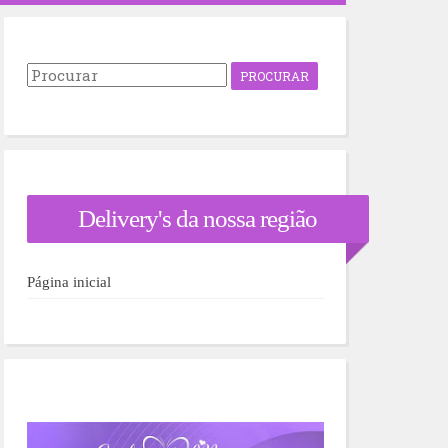
P
r
o
c
u
r
a
r
Delivery's da nossa região
p
o
r
:
Página inicial