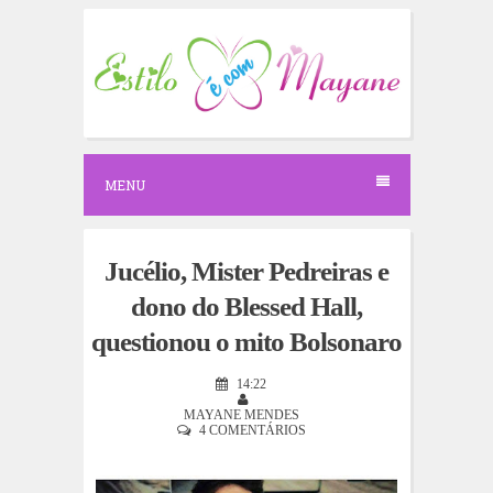
S
k
i
p
t
o
c
o
n
MENU
t
e
n
t
Jucélio, Mister Pedreiras e
dono do Blessed Hall,
questionou o mito Bolsonaro
14:22
MAYANE MENDES
4 COMENTÁRIOS