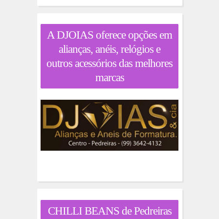
A DJOIAS oferece opções em
alianças, anéis, relógios e
outros acessórios das melhores
marcas
CHILLI BEANS de Pedreiras