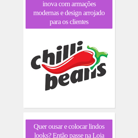
inova com armações
modernas e design arrojado
para os clientes
Quer ousar e colocar lindos
looks? Então passe na Loja