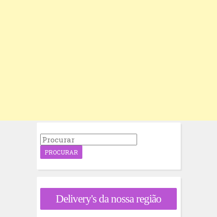
P
r
o
c
u
r
a
Delivery's da nossa região
r
p
o