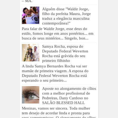
– MA.
Alguém disse "Waldir Jorge,
filho da prefeita Maura, Jorge
traduz a elegância masculina
contemporânea!"
Para falar de Waldir Jorge, esse deus do
estilo, fomos longe em anos pretéritos... em
busca de seus mistérios... Singelo, bon...
Samya Rocha, esposa do
Deputado Federal Weverton
Rocha está grávida do seu
primeiro filhinho
A linda Samya Bernardes Rocha vai ser
mamãe de primeira viagem. A esposa do
Deputado Federal Weverton Rocha está
esperando o seu primeiro...
Aposte no alongamento de cílios
com a melhor profissional de
Pedreiras, Dany Cardoso no
SALÃO BLESSED HALL
Meninas, vamos ser sincera. Toda mulher
tem desejo de acordar linda e pronta para
seus compromissos. O alongamento de cílios