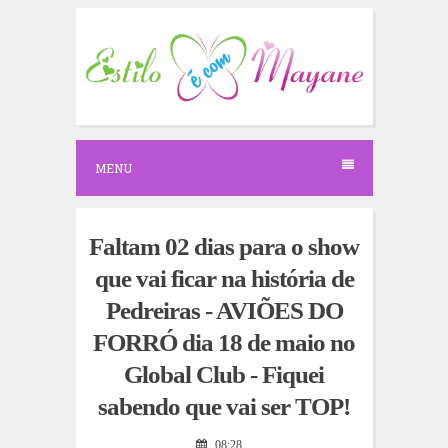
S
k
i
p
t
o
c
o
n
MENU
t
e
n
t
Faltam 02 dias para o show
que vai ficar na história de
Pedreiras - AVIÕES DO
FORRÓ dia 18 de maio no
Global Club - Fiquei
sabendo que vai ser TOP!
08:28