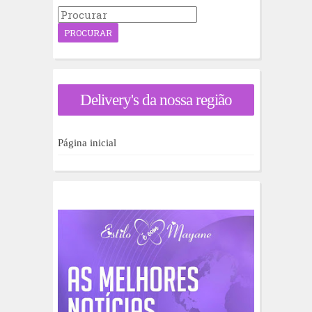
P
r
o
c
u
r
a
Delivery's da nossa região
r
p
o
r
Página inicial
: