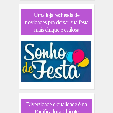
Uma loja recheada de
novidades pra deixar sua festa
mais chique e estilosa
Diversidade e qualidade é na
Panificadora Chicote