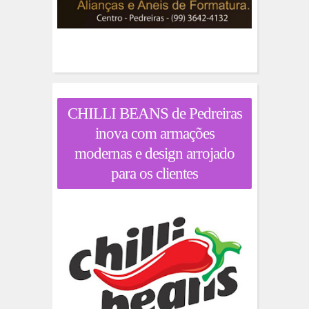
CHILLI BEANS de Pedreiras
inova com armações
modernas e design arrojado
para os clientes