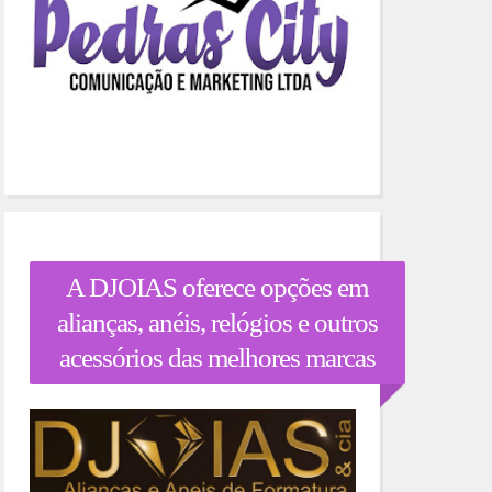
A DJOIAS oferece opções em
alianças, anéis, relógios e outros
acessórios das melhores marcas