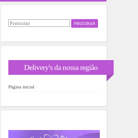
P
r
o
c
u
r
a
r
Delivery's da nossa região
p
o
r
:
Página inicial