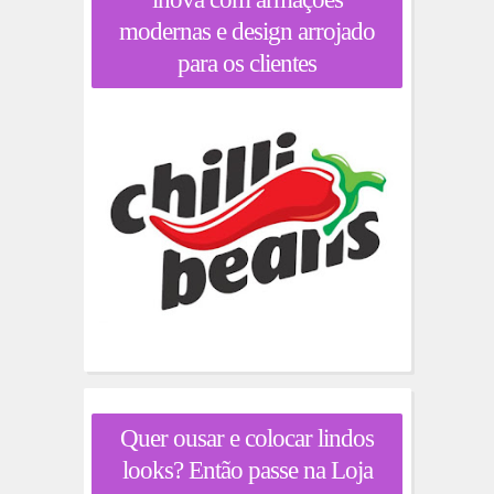
modernas e design arrojado
para os clientes
Quer ousar e colocar lindos
looks? Então passe na Loja