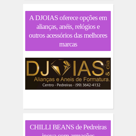
A DJOIAS oferece opções em
alianças, anéis, relógios e
outros acessórios das melhores
marcas
CHILLI BEANS de Pedreiras
inova com armações