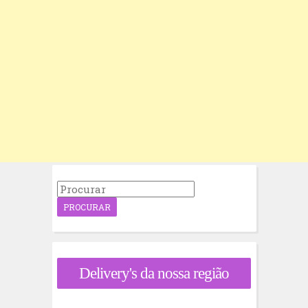
P
r
o
c
u
r
a
Delivery's da nossa região
r
p
o