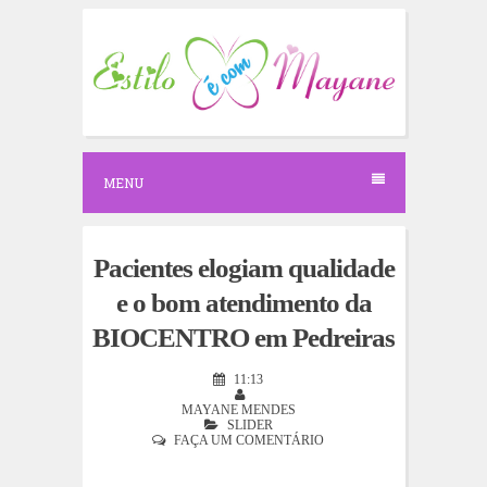
S
k
i
p
t
o
c
o
n
MENU
t
e
n
t
Pacientes elogiam qualidade
e o bom atendimento da
BIOCENTRO em Pedreiras
11:13
MAYANE MENDES
SLIDER
FAÇA UM COMENTÁRIO