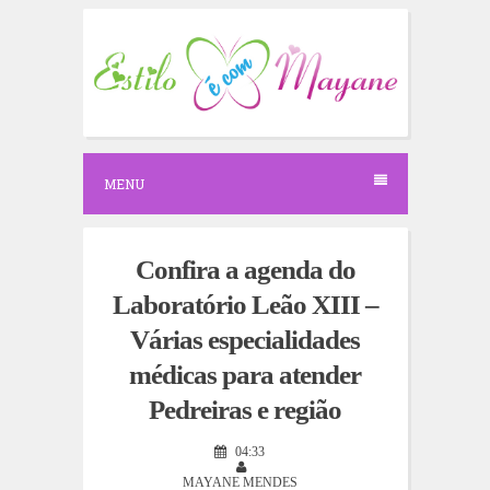
S
k
i
p
t
o
c
o
n
MENU
t
e
n
t
Confira a agenda do
Laboratório Leão XIII –
Várias especialidades
médicas para atender
Pedreiras e região
04:33
MAYANE MENDES