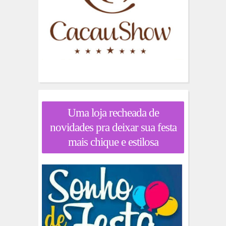
Uma loja recheada de
novidades pra deixar sua festa
mais chique e estilosa