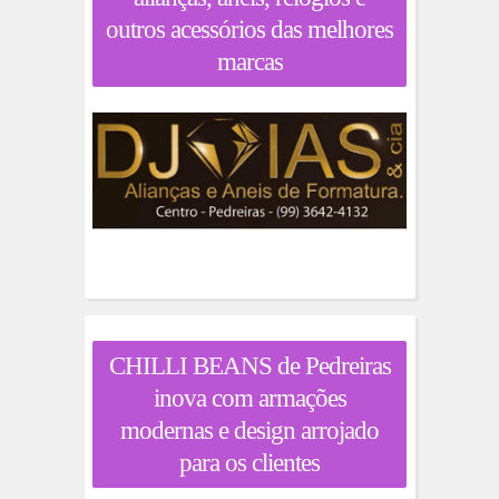
outros acessórios das melhores
marcas
CHILLI BEANS de Pedreiras
inova com armações
modernas e design arrojado
para os clientes