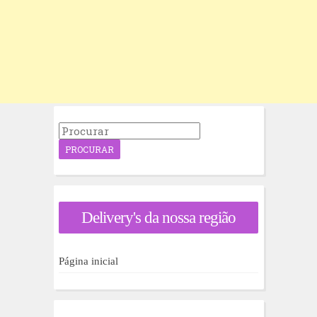
P
r
o
c
u
r
a
Delivery's da nossa região
r
p
o
r
Página inicial
: