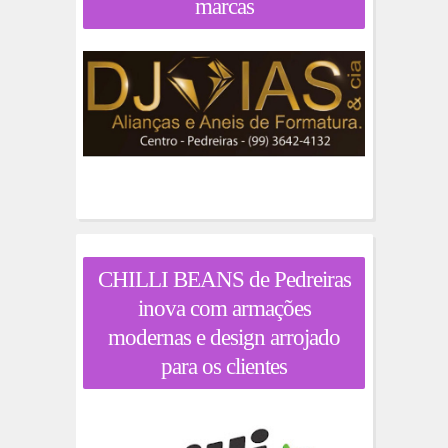
marcas
CHILLI BEANS de Pedreiras
inova com armações
modernas e design arrojado
para os clientes