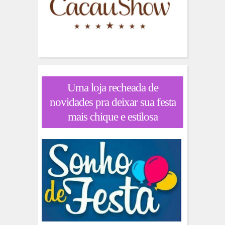
Uma loja recheada de
novidades pra deixar sua festa
mais chique e estilosa