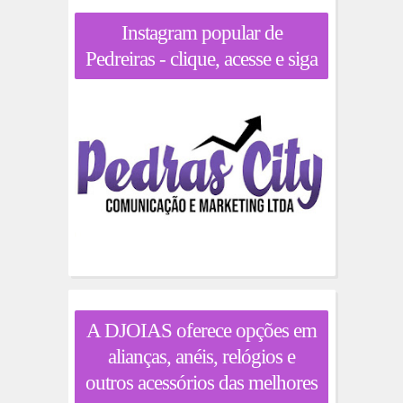
Instagram popular de
Pedreiras - clique, acesse e siga
A DJOIAS oferece opções em
alianças, anéis, relógios e
outros acessórios das melhores