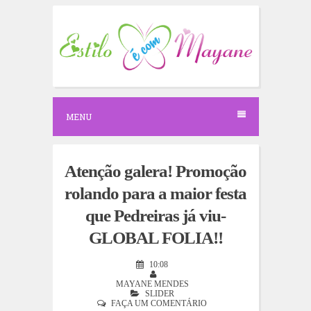
S
k
i
p
t
o
c
o
n
MENU
t
e
n
t
Atenção galera! Promoção
rolando para a maior festa
que Pedreiras já viu-
GLOBAL FOLIA!!
10:08
MAYANE MENDES
SLIDER
FAÇA UM COMENTÁRIO