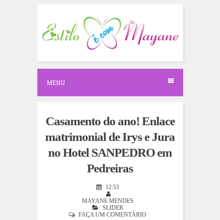
S
k
i
p
t
o
c
o
n
MENU
t
e
n
t
Casamento do ano! Enlace
matrimonial de Irys e Jura
no Hotel SANPEDRO em
Pedreiras
12:53
MAYANE MENDES
SLIDER
FAÇA UM COMENTÁRIO