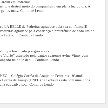
Jardim em Pedreiras
mento e destrói moto do companheiro em plena luz do dia. A
ta gente, ma…
Continue Lendo
tica LA BELLE de Pedreiras agradece pela sua confiança!!!
Pedreiras agradece pela confiança e preferência de cada um de
 de Estétic…
Continue Lendo
Vinny é boicotado por gravadora
 e Violão” estrelado pelo cantor cearense Avine Vinny com
 lançado na noite des…
Continue Lendo
NEC – Colégio Corrêa de Araujo de Pedreiras - 9°ano!!!
io Corrêa de Araújo (CNEC) de Pedreiras está com uma linda
ncana educativa so…
Continue Lendo