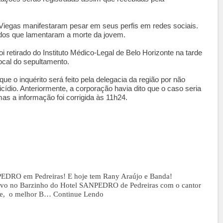
a Viegas manifestaram pesar em seus perfis em redes sociais.
 dos que lamentaram a morte da jovem.
oi retirado do Instituto Médico-Legal de Belo Horizonte na tarde
ocal do sepultamento.
que o inquérito será feito pela delegacia da região por não
icídio. Anteriormente, a corporação havia dito que o caso seria
as a informação foi corrigida às 11h24.
PEDRO em Pedreiras! E hoje tem Rany Araújo e Banda!
vivo no Barzinho do Hotel SANPEDRO de Pedreiras com o cantor
abe, o melhor B…
Continue Lendo