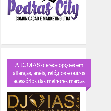
A DJOIAS oferece opções em
alianças, anéis, relógios e outros
acessórios das melhores marcas