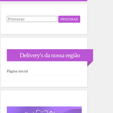
P
r
o
c
u
r
a
r
Delivery's da nossa região
p
o
r
:
Página inicial