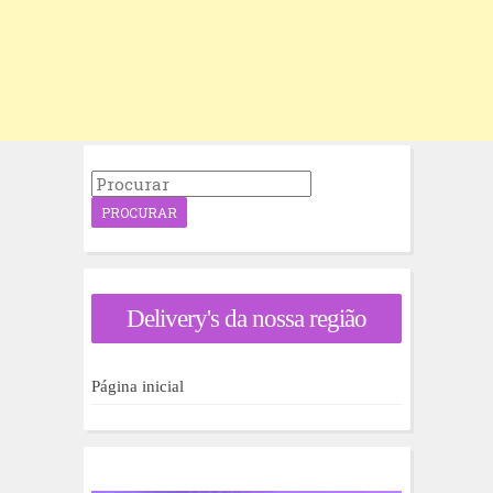
P
r
o
c
u
r
a
Delivery's da nossa região
r
p
o
r
Página inicial
: