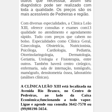
outros que necessitar, assim seu
diagnóstico pode ser realizado com
toda a qualidade. Os preços são os
mais acessíveis de Pedreiras e região.
Com diversas especialidades, a Clinica Leão
XIII, oferece consultas e exames com13
qualidade no atendimento e agendamento
rápido. Tudo com preços que cabem no
bolso. Especialidades como Clínica Geral,
Ginecologia, Obstetrícia, Nutricionista,
Psicóloga, Cardiologia, Pediatria,
Otorrinolaringologia, Dermatologia,
Geriatria, Urologia e Fisioterapia, entre
outros. Também haverá centro cirúrgico,
enfermaria, sala de internação, tomógrafo,
mamógrafo, densitometria óssea, laboratório
(análises clínicas).
A CLÍNICA LEÃO XIII está localizada na
Avenida Rio Branco, no Centro de
Pedreiras, ao lado da Caixa
Econômica;funcionando a todo vapor.
Ligue e agende sua consulta 3642-7578 ou
(99)98190-5654.