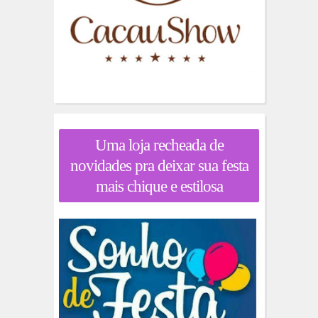
Uma loja recheada de
novidades pra deixar sua festa
mais chique e estilosa