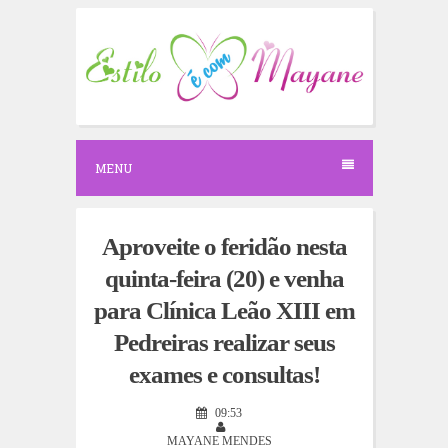
S
k
i
p
t
o
c
o
n
MENU
t
e
n
t
Aproveite o feridão nesta
quinta-feira (20) e venha
para Clínica Leão XIII em
Pedreiras realizar seus
exames e consultas!
09:53
MAYANE MENDES