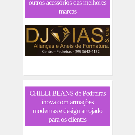
outros acessórios das melhores
marcas
CHILLI BEANS de Pedreiras
inova com armações
modernas e design arrojado
para os clientes