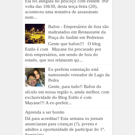
Ela foi atingida no pescoço com estilete Por
volta das 10h30, desta terça-feira (20),
aconteceu uma tentativa de assassinato
num...
Bafon - Empresários de fora são
maltratados em Restaurante da
Praça do Jardim em Pedreiras
Gente que bafon!!! O blog
Estilo é com Mayane foi procurado por
dois empresários, um sendo de fora do
estado, que nos relataram qu...
Ex-prefeita ostentação está
namorando vereador de Lago da
Pedra
Gente, para tudo!! Bafon do
século em nossa região e, ainda melhor, com
exclusividade do Blog Estilo é com
Mayane!!! A ex-prefeit...
Aprenda a ser bonito
Dá para acreditar? Esta semana os jornais
anunciaram para crianças (?), jovens e
adultos a oportunidade de participar do 1º.
Seminário ...