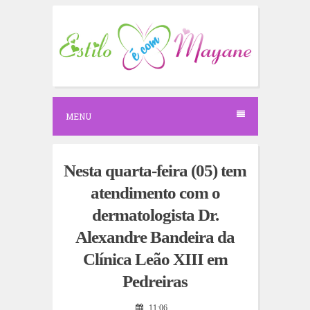
S
k
i
p
t
o
c
o
n
MENU
t
e
n
t
Nesta quarta-feira (05) tem
atendimento com o
dermatologista Dr.
Alexandre Bandeira da
Clínica Leão XIII em
Pedreiras
11:06