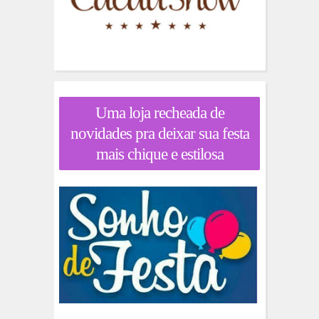
Uma loja recheada de
novidades pra deixar sua festa
mais chique e estilosa