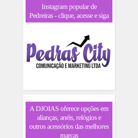
Instagram popular de
Pedreiras - clique, acesse e siga
A DJOIAS oferece opções em
alianças, anéis, relógios e
outros acessórios das melhores
marcas