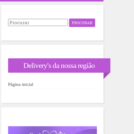
P
r
o
c
u
r
a
r
Delivery's da nossa região
p
o
r
:
Página inicial