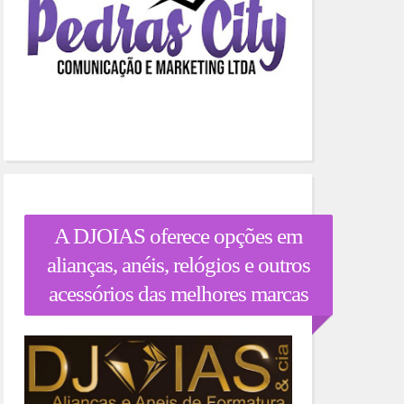
A DJOIAS oferece opções em
alianças, anéis, relógios e outros
acessórios das melhores marcas