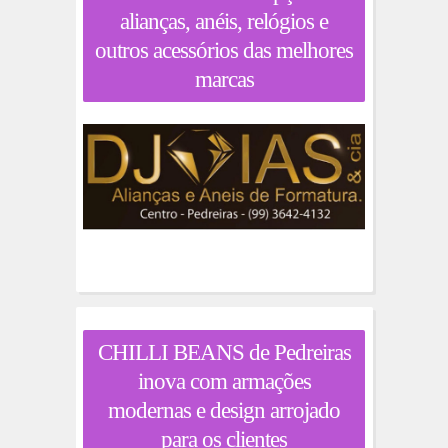
alianças, anéis, relógios e
outros acessórios das melhores
marcas
CHILLI BEANS de Pedreiras
inova com armações
modernas e design arrojado
para os clientes