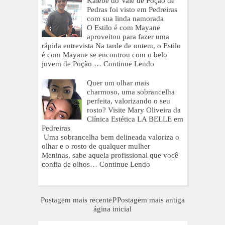
Kalebe do Vale de Poção de
Pedras foi visto em Pedreiras
com sua linda namorada
O Estilo é com Mayane
aproveitou para fazer uma
rápida entrevista Na tarde de ontem, o Estilo
é com Mayane se encontrou com o belo
jovem de Poção …
Continue Lendo
Quer um olhar mais
charmoso, uma sobrancelha
perfeita, valorizando o seu
rosto? Visite Mary Oliveira da
Clínica Estética LA BELLE em
Pedreiras
Uma sobrancelha bem delineada valoriza o
olhar e o rosto de qualquer mulher
Meninas, sabe aquela profissional que você
confia de olhos…
Continue Lendo
Postagem mais recente
P
Postagem mais antiga
ágina inicial