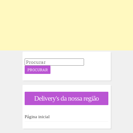
P
r
o
c
u
r
a
Delivery's da nossa região
r
p
o
r
Página inicial
: