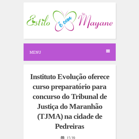
S
k
i
p
t
o
c
o
n
MENU
t
e
n
t
Instituto Evolução oferece
curso preparatório para
concurso do Tribunal de
Justiça do Maranhão
(TJMA) na cidade de
Pedreiras
15:39