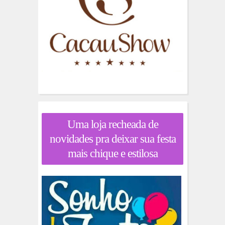
Uma loja recheada de
novidades pra deixar sua festa
mais chique e estilosa