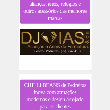
alianças, anéis, relógios e
outros acessórios das melhores
marcas
CHILLI BEANS de Pedreiras
inova com armações
modernas e design arrojado
para os clientes