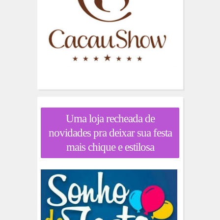
Uma loja recheada de
novidades pra deixar sua festa
mais chique e estilosa