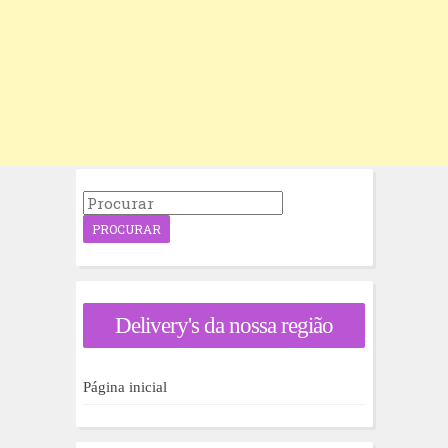
P
r
o
c
u
r
a
Delivery's da nossa região
r
p
o
r
Página inicial
: