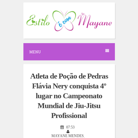
S
k
i
p
t
o
c
o
n
MENU
t
e
n
t
Atleta de Poção de Pedras
Flávia Nery conquista 4º
lugar no Campeonato
Mundial de Jiu-Jitsu
Profissional
07:53
MAYANE MENDES