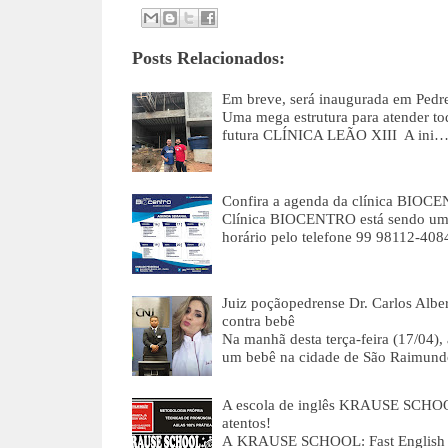
Posts Relacionados:
Em breve, será inaugurada em Ped
Uma mega estrutura para atender to
futura CLÍNICA LEÃO XIII A ini
Confira a agenda da clínica BIOCE
Clínica BIOCENTRO está sendo um s
horário pelo telefone 99 98112-40
Juiz poçãopedrense Dr. Carlos Alber
contra bebê
Na manhã desta terça-feira (17/04),
um bebê na cidade de São Raimund
A escola de inglês KRAUSE SCHOOL
atentos!
A KRAUSE SCHOOL: Fast English em