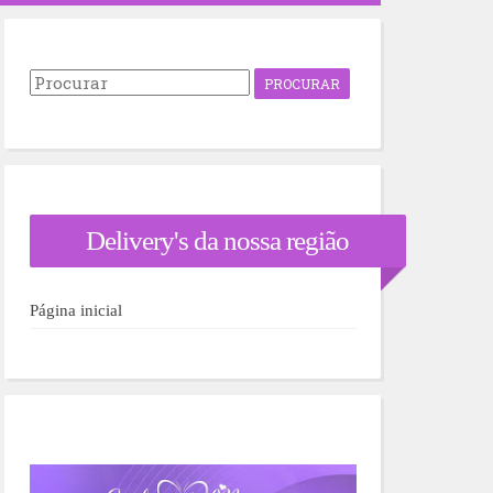
P
r
o
c
u
r
a
r
Delivery's da nossa região
p
o
r
:
Página inicial