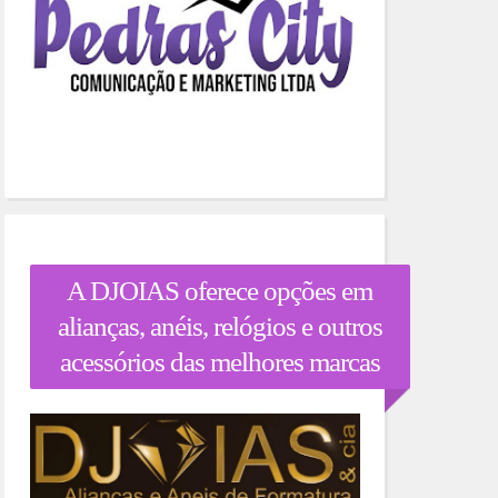
A DJOIAS oferece opções em
alianças, anéis, relógios e outros
acessórios das melhores marcas