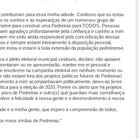
contribuíram para essa minha atitude. Confesso que eu estou
strado os sonhos e as esperanças de um numeroso grupo de
 nome para construir uma Pedreiras para TODOS. Pessoas
em agradeço profundamente pela confiança e carinho a mim
quem me sinto ainda responsável pela concretização dessas
u e sempre estarei inteiramente à disposição pessoal,
re estou e estarei a toda extensão da população pedreirense.
a o pleito eleitoral municipal vindouro, declaro: não apoiarei
esentaram ou se apresentarão, manter-me-ei pessoal e
o me envolverei na campanha eleitoral em nenhum momento ou
não estarei fora dos projetos políticos futuros de Pedreiras!
omento a mim acompanhavam politicamente, deixo-as livres
tica para a eleição de 2020. Porém os alerto que há projetos
o povo de Pedreiras e outro(s) que guardam mais semelhança
olver a felicidade à nossa gente e o desenvolvimento à nossa
ade e a minha gente, que espero a compreensão de todos,
 os meus irmãos de Pedreiras.”