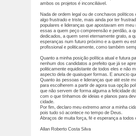
ambos os projetos é inconciliável.
Nada de ordem legal ou de conchavos políticos 
algo frustrado e triste, mais ainda por ter fru
populares e lideranças que apostavam em meu
essas a quem peço compreensão e perdão, a qu
dedicados, a quem serei eternamente grato, a 
esperanças num futuro próximo e a quem eu esto
profissional e politicamente, como também semp
Quanto a minha posição política atual e futura par
nenhum dos candidatos a prefeito que já se apr
politicamente equidistante de todos eles e nã
aspecto dela de quaisquer formas. E anuncio que 
Quanto às pessoas e lideranças que até este m
para escolherem a partir de agora sua opção polí
que não servem de forma alguma a felicidade d
com o que tínhamos de ideias e planos para dev
cidade.
Por fim, declaro meu extremo amor a minha cid
pois tudo só acontece no tempo de Deus.
Abraços de muita força, fé e esperança a todos
Allan Roberto Costa Silva