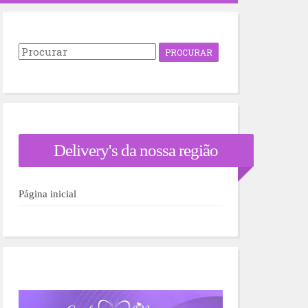
P
r
o
c
u
r
a
r
Delivery's da nossa região
p
o
r
:
Página inicial