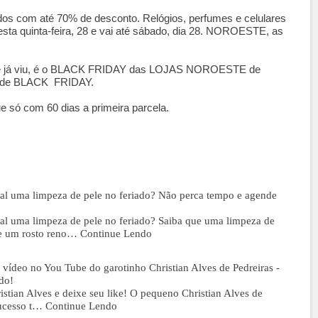
s com até 70% de desconto. Relógios, perfumes e celulares
sta quinta-feira, 28 e vai até sábado, dia 28. NOROESTE, as
ê já viu, é o BLACK FRIDAY das LOJAS NOROESTE de
os de BLACK FRIDAY.
 só com 60 dias a primeira parcela.
 tal uma limpeza de pele no feriado? Não perca tempo e agende
tal uma limpeza de pele no feriado? Saiba que uma limpeza de
de um rosto reno…
Continue Lendo
o vídeo no You Tube do garotinho Christian Alves de Pedreiras -
do!
stian Alves e deixe seu like! O pequeno Christian Alves de
sucesso t…
Continue Lendo