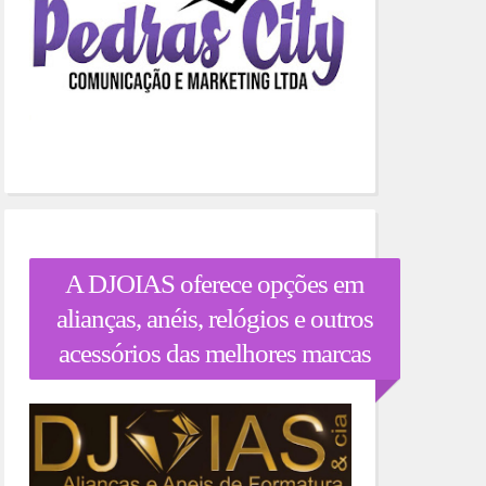
A DJOIAS oferece opções em
alianças, anéis, relógios e outros
acessórios das melhores marcas