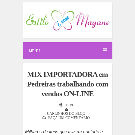
S
k
i
p
t
o
c
o
n
MENU
t
e
n
t
MIX IMPORTADORA em
Pedreiras trabalhando com
vendas ON-LINE
06:39
CARLINHOS DO BLOG
FAÇA UM COMENTÁRIO
Milhares de itens que trazem conforto e