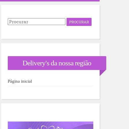
P
r
o
c
u
r
a
r
Delivery's da nossa região
p
o
r
:
Página inicial