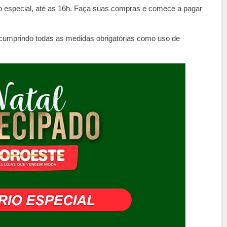
rio especial, até as 16h. Faça suas compras e comece a pagar
 cumprindo todas as medidas obrigatórias como uso de