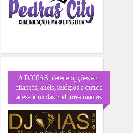
A DJOIAS oferece opções em
alianças, anéis, relógios e outros
acessórios das melhores marcas