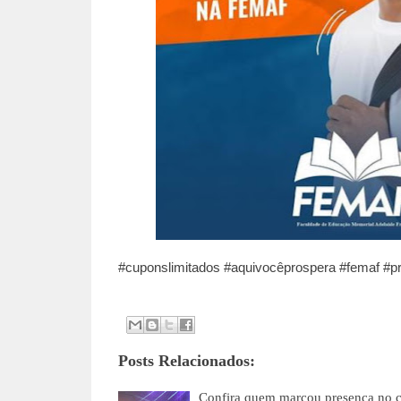
#cuponslimitados #aquivocêprospera #femaf #p
Posts Relacionados:
Confira quem marcou presença no c