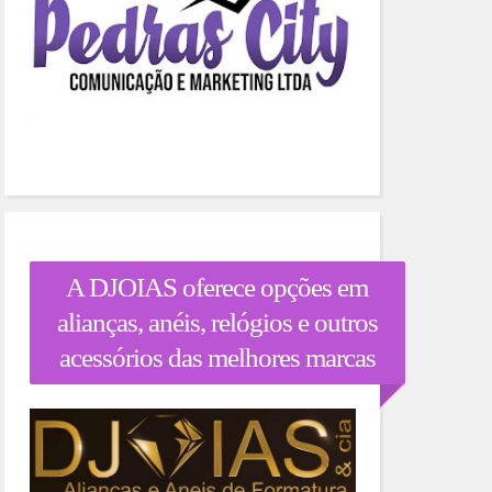
A DJOIAS oferece opções em
alianças, anéis, relógios e outros
acessórios das melhores marcas