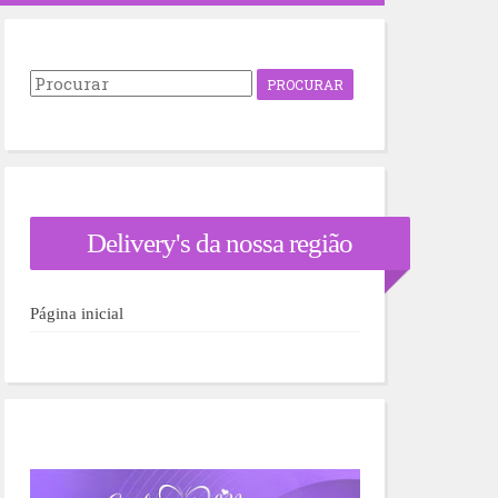
P
r
o
c
u
r
a
r
Delivery's da nossa região
p
o
r
:
Página inicial