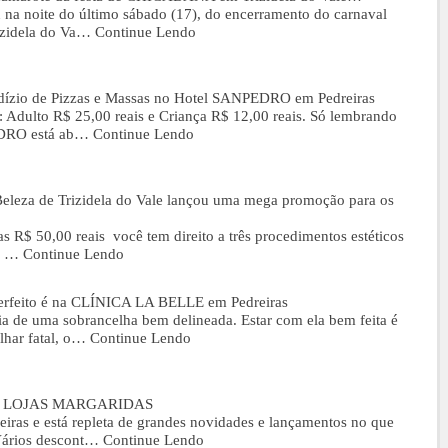
 na noite do último sábado (17), do encerramento do carnaval
izidela do Va…
Continue Lendo
Rodízio de Pizzas e Massas no Hotel SANPEDRO em Pedreiras
: Adulto R$ 25,00 reais e Criança R$ 12,00 reais. Só lembrando
EDRO está ab…
Continue Lendo
Beleza de Trizidela do Vale lançou uma mega promoção para os
 R$ 50,00 reais você tem direito a três procedimentos estéticos
O …
Continue Lendo
perfeito é na CLÍNICA LA BELLE em Pedreiras
a de uma sobrancelha bem delineada. Estar com ela bem feita é
lhar fatal, o…
Continue Lendo
ar as LOJAS MARGARIDAS
 e está repleta de grandes novidades e lançamentos no que
Vários descont…
Continue Lendo