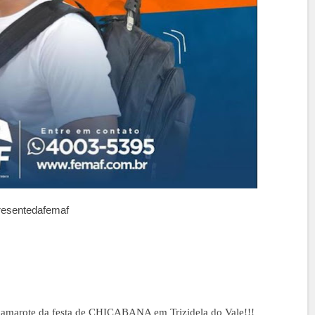
resentedafemaf
amarote da festa de CHICABANA em Trizidela do Vale!!!