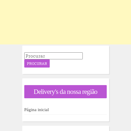
P
r
o
c
u
r
a
Delivery's da nossa região
r
p
o
r
Página inicial
: