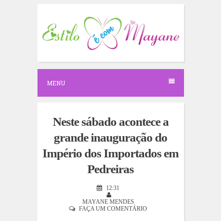
S
k
i
p
t
o
c
o
n
MENU
t
e
n
t
Neste sábado acontece a
grande inauguração do
Império dos Importados em
Pedreiras
12:31
MAYANE MENDES
FAÇA UM COMENTÁRIO