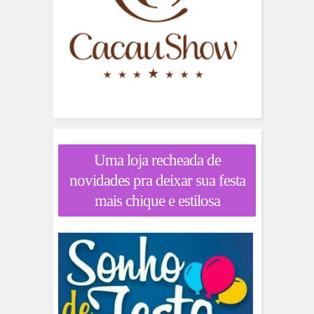
Uma loja recheada de
novidades pra deixar sua festa
mais chique e estilosa