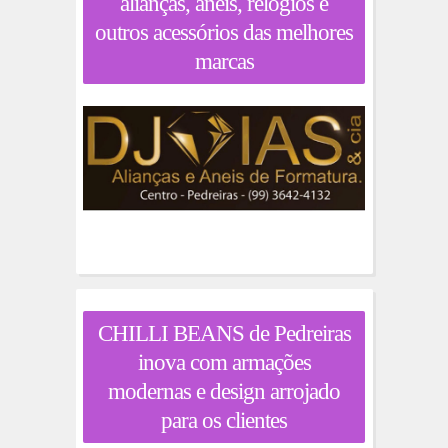
alianças, anéis, relógios e
outros acessórios das melhores
marcas
CHILLI BEANS de Pedreiras
inova com armações
modernas e design arrojado
para os clientes