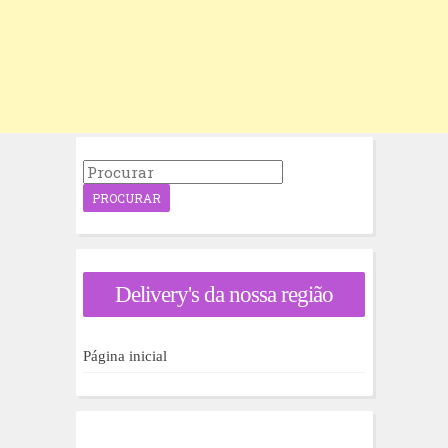
P
r
o
c
u
r
a
Delivery's da nossa região
r
p
o
r
Página inicial
: