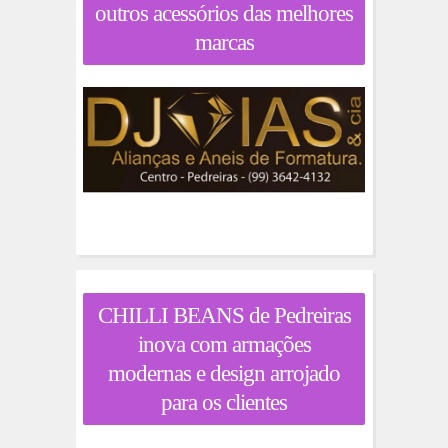
outros acessórios das melhores
marcas
CHILLI BEANS de Pedreiras
inova com armações
modernas e design arrojado
para os clientes