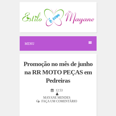
S
k
i
p
t
o
c
o
n
MENU
t
e
n
t
Promoção no mês de junho
na RR MOTO PEÇAS em
Pedreiras
12:53
MAYANE MENDES
FAÇA UM COMENTÁRIO