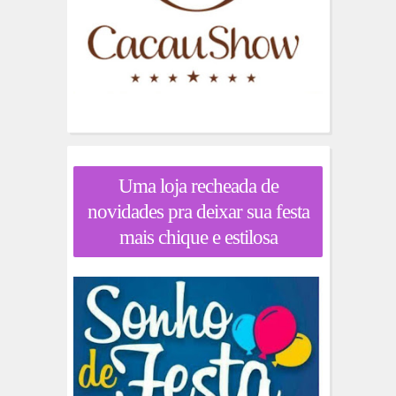
Uma loja recheada de
novidades pra deixar sua festa
mais chique e estilosa