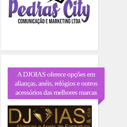
A DJOIAS oferece opções em
alianças, anéis, relógios e outros
acessórios das melhores marcas