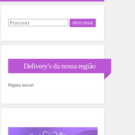
P
r
o
c
u
r
a
r
Delivery's da nossa região
p
o
r
:
Página inicial