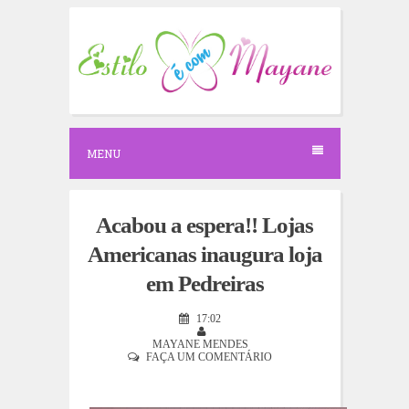
S
k
i
p
t
o
c
o
n
MENU
t
e
n
t
Acabou a espera!! Lojas
Americanas inaugura loja
em Pedreiras
17:02
MAYANE MENDES
FAÇA UM COMENTÁRIO