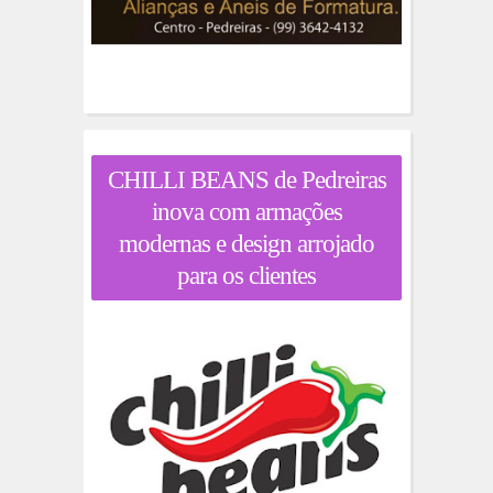
CHILLI BEANS de Pedreiras
inova com armações
modernas e design arrojado
para os clientes