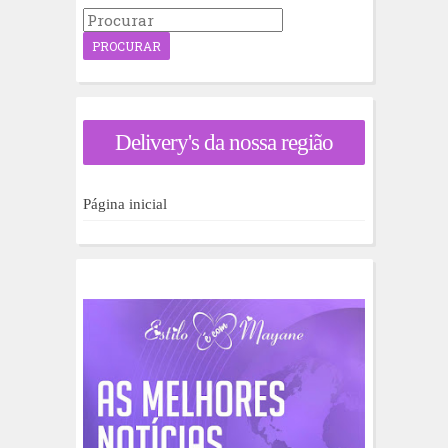
P
r
o
c
u
r
a
Delivery's da nossa região
r
p
o
r
Página inicial
: