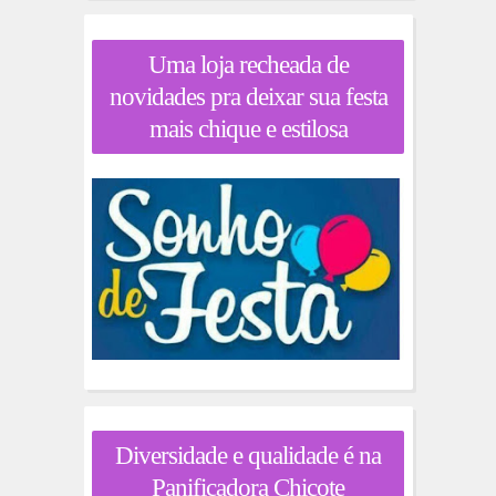
Uma loja recheada de
novidades pra deixar sua festa
mais chique e estilosa
Diversidade e qualidade é na
Panificadora Chicote