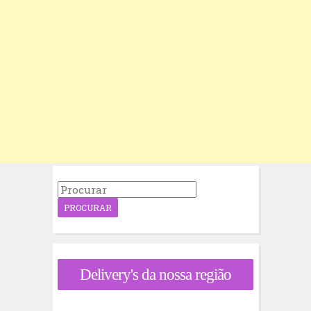
P
r
o
c
u
r
a
Delivery's da nossa região
r
p
o