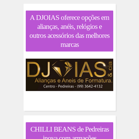
A DJOIAS oferece opções em
alianças, anéis, relógios e
outros acessórios das melhores
marcas
CHILLI BEANS de Pedreiras
inova com armações