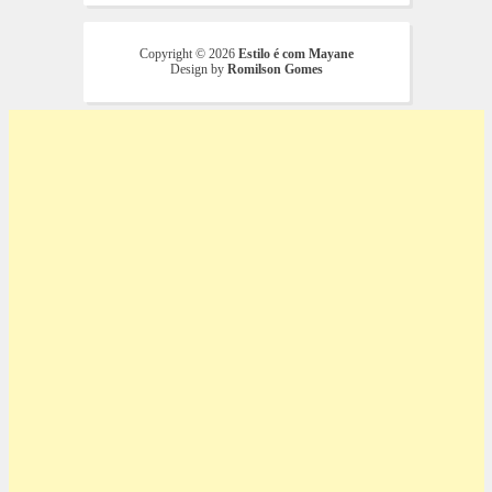
Copyright ©
2026
Estilo é com Mayane
Design by
Romilson Gomes