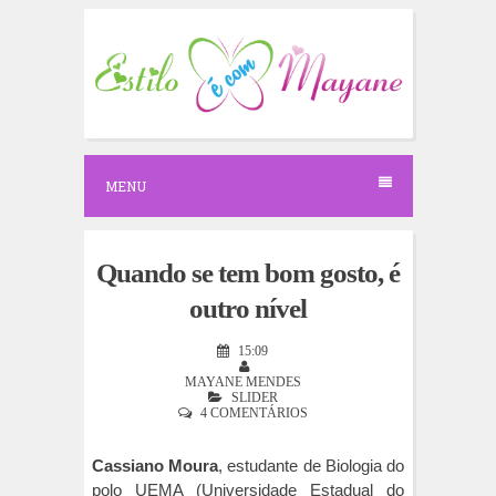
S
k
i
p
t
o
c
o
n
MENU
t
e
n
t
Quando se tem bom gosto, é
outro nível
15:09
MAYANE MENDES
SLIDER
4 COMENTÁRIOS
Cassiano Moura
, estudante de Biologia do
polo UEMA (Universidade Estadual do