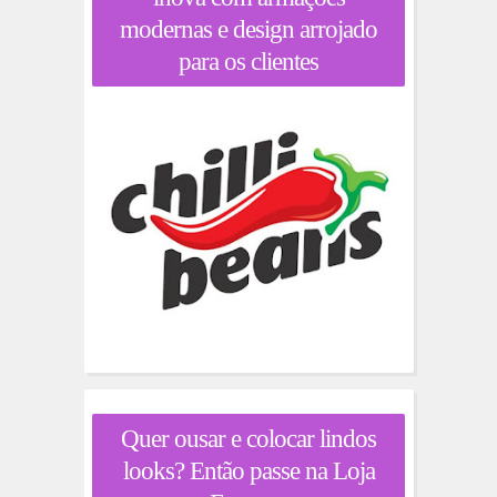
modernas e design arrojado
para os clientes
Quer ousar e colocar lindos
looks? Então passe na Loja