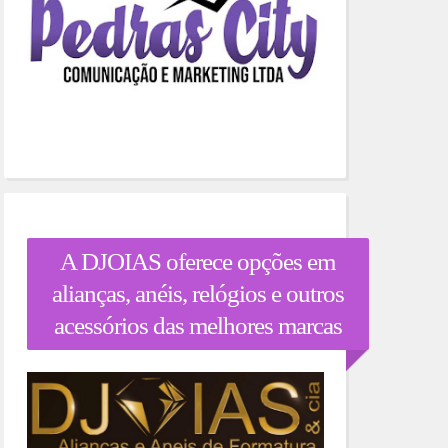
A DJOIAS oferece opções em
alianças, anéis, relógios e outros
acessórios das melhores marcas