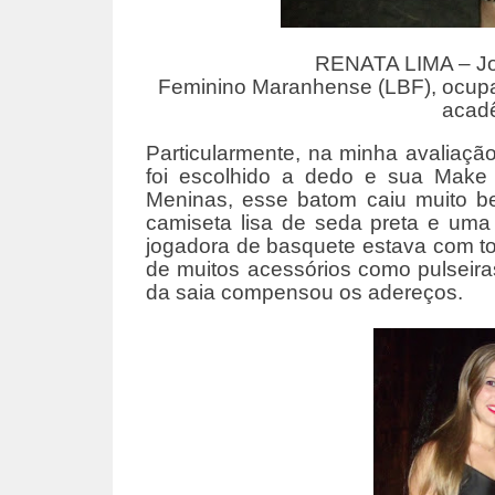
RENATA LIMA – Jo
Feminino Maranhense (LBF), ocupa 
acadê
Particularmente, na minha avaliaçã
foi escolhido a dedo e sua Make
Meninas, esse batom caiu muito b
camiseta lisa de seda preta e uma
jogadora de basquete estava com tot
de muitos acessórios como pulseiras
da saia compensou os adereços.