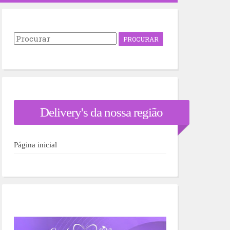
P
r
o
c
u
r
a
r
Delivery's da nossa região
p
o
r
:
Página inicial