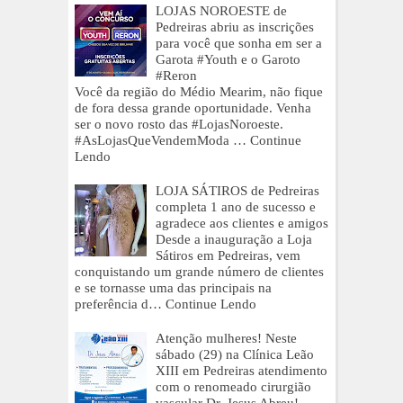
LOJAS NOROESTE de
Pedreiras abriu as inscrições
para você que sonha em ser a
Garota #Youth e o Garoto
#Reron
Você da região do Médio Mearim, não fique
de fora dessa grande oportunidade. Venha
ser o novo rosto das #LojasNoroeste.
#AsLojasQueVendemModa …
Continue
Lendo
LOJA SÁTIROS de Pedreiras
completa 1 ano de sucesso e
agradece aos clientes e amigos
Desde a inauguração a Loja
Sátiros em Pedreiras, vem
conquistando um grande número de clientes
e se tornasse uma das principais na
preferência d…
Continue Lendo
Atenção mulheres! Neste
sábado (29) na Clínica Leão
XIII em Pedreiras atendimento
com o renomeado cirurgião