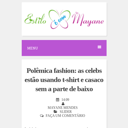
S
k
i
p
t
o
c
o
n
MENU
t
e
n
t
Polêmica fashion: as celebs
estão usando t-shirt e casaco
sem a parte de baixo
14:09
MAYANE MENDES
SLIDER
FAÇA UM COMENTÁRIO