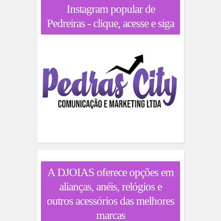
Instagram popular de
Pedreiras - clique, acesse e siga
A DJOIAS oferece opções em
alianças, anéis, relógios e
outros acessórios das melhores
marcas