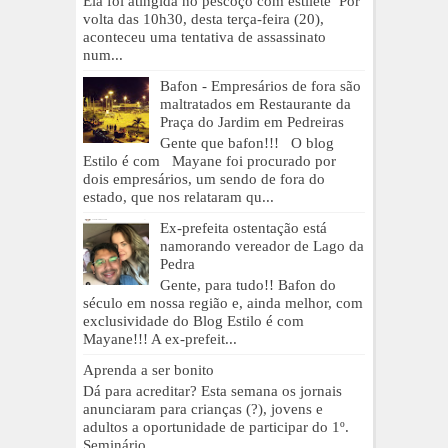
Ela foi atingida no pescoço com estilete Por
volta das 10h30, desta terça-feira (20),
aconteceu uma tentativa de assassinato
num...
Bafon - Empresários de fora são
maltratados em Restaurante da
Praça do Jardim em Pedreiras
Gente que bafon!!! O blog
Estilo é com Mayane foi procurado por
dois empresários, um sendo de fora do
estado, que nos relataram qu...
Ex-prefeita ostentação está
namorando vereador de Lago da
Pedra
Gente, para tudo!! Bafon do
século em nossa região e, ainda melhor, com
exclusividade do Blog Estilo é com
Mayane!!! A ex-prefeit...
Aprenda a ser bonito
Dá para acreditar? Esta semana os jornais
anunciaram para crianças (?), jovens e
adultos a oportunidade de participar do 1º.
Seminário ...