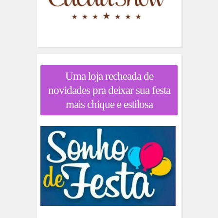
Uma loja recheada de
novidades pra deixar sua festa
mais chique e estilosa