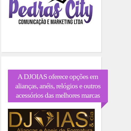
A DJOIAS oferece opções em
alianças, anéis, relógios e outros
acessórios das melhores marcas