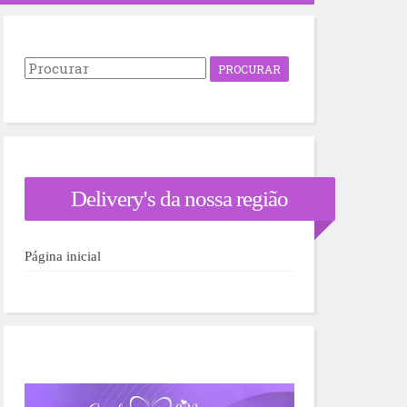
P
r
o
c
u
r
a
r
Delivery's da nossa região
p
o
r
:
Página inicial