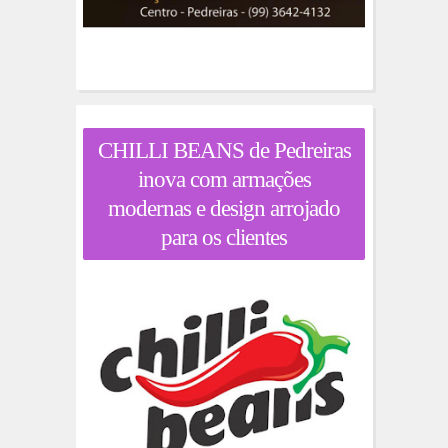
CHILLI BEANS de Pedreiras
inova com armações
modernas e design arrojado
para os clientes