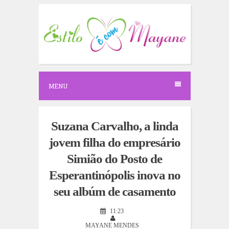
S
k
i
p
t
o
c
o
n
MENU
t
e
n
t
Suzana Carvalho, a linda
jovem filha do empresário
Simião do Posto de
Esperantinópolis inova no
seu albúm de casamento
11:23
MAYANE MENDES