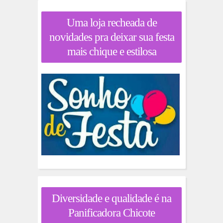
Uma loja recheada de
novidades pra deixar sua festa
mais chique e estilosa
Diversidade e qualidade é na
Panificadora Chicote