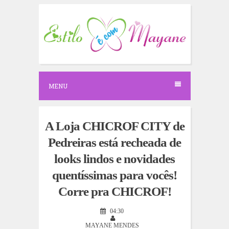
S
k
i
p
t
o
c
o
n
MENU
t
e
n
t
A Loja CHICROF CITY de
Pedreiras está recheada de
looks lindos e novidades
quentíssimas para vocês!
Corre pra CHICROF!
04:30
MAYANE MENDES