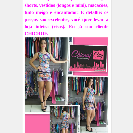
shorts, vestidos (longos e mini), macacões,
tudo meigo e encantador! E detalhe: os
preços são excelentes, você quer levar a
loja inteira (risos). Eu já sou cliente
CHICROF.