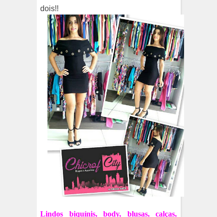
dois!!
Lindos biquínis, body, blusas, calças,