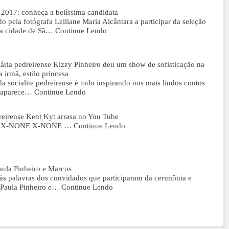
2017: conheça a belíssima candidata
o pela fotógrafa Leiliane Maria Alcântara a participar da seleção
a cidade de Sã…
Continue Lendo
ia pedreirense Kizzy Pinheiro deu um show de sofisticação na
 irmã, estilo princesa
a socialite pedreirense é todo inspirando nos mais lindos contos
 reaparece…
Continue Lendo
eirense Kent Kyt arrasa no You Tube
T-BR X-NONE X-NONE …
Continue Lendo
aula Pinheiro e Marcos
às palavras dos convidados que participaram da cerimônia e
 Paula Pinheiro e…
Continue Lendo