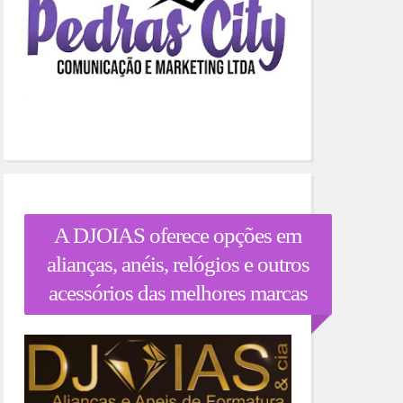
A DJOIAS oferece opções em
alianças, anéis, relógios e outros
acessórios das melhores marcas