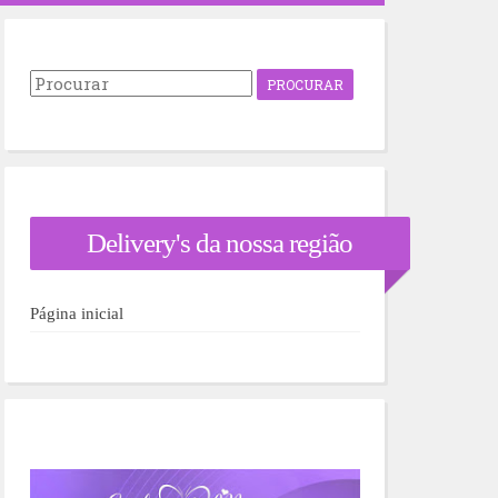
P
r
o
c
u
r
a
r
Delivery's da nossa região
p
o
r
:
Página inicial