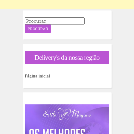
P
r
o
c
u
r
a
Delivery's da nossa região
r
p
o
r
Página inicial
: