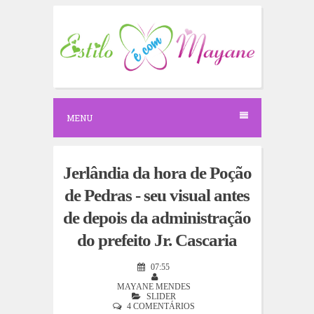
S
k
i
p
t
o
c
o
n
MENU
t
e
n
t
Jerlândia da hora de Poção
de Pedras - seu visual antes
de depois da administração
do prefeito Jr. Cascaria
07:55
MAYANE MENDES
SLIDER
4 COMENTÁRIOS