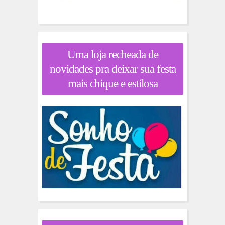
Uma loja recheada de
novidades pra deixar sua festa
mais chique e estilosa