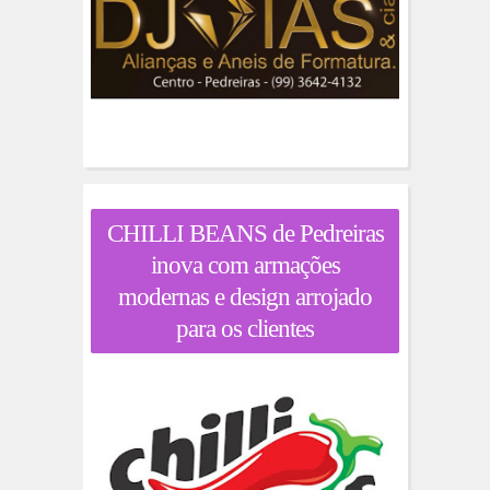
CHILLI BEANS de Pedreiras
inova com armações
modernas e design arrojado
para os clientes