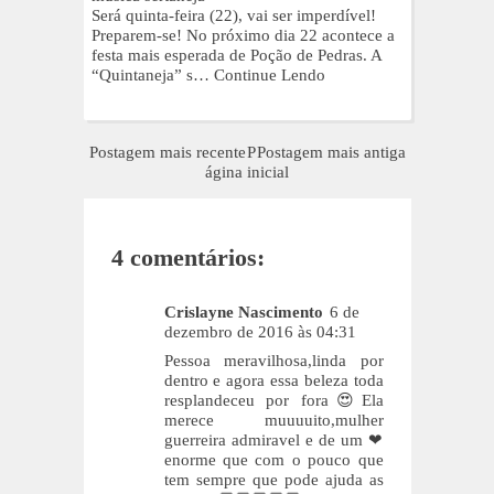
Será quinta-feira (22), vai ser imperdível!
Preparem-se! No próximo dia 22 acontece a
festa mais esperada de Poção de Pedras. A
“Quintaneja” s…
Continue Lendo
Postagem mais recente
P
Postagem mais antiga
ágina inicial
4 comentários:
Crislayne Nascimento
6 de
dezembro de 2016 às 04:31
Pessoa meravilhosa,linda por
dentro e agora essa beleza toda
resplandeceu por fora😍Ela
merece muuuuito,mulher
guerreira admiravel e de um ❤
enorme que com o pouco que
tem sempre que pode ajuda as