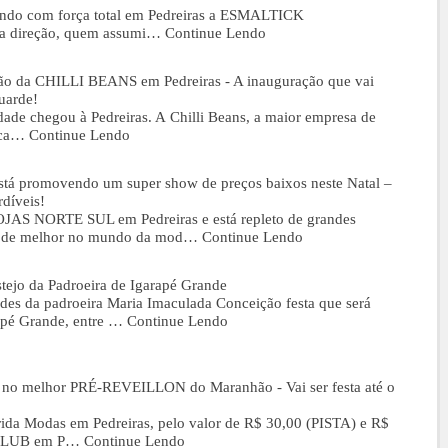
tando com força total em Pedreiras a ESMALTICK
a direção, quem assumi…
Continue Lendo
ação da CHILLI BEANS em Pedreiras - A inauguração que vai
uarde!
ade chegou à Pedreiras. A Chilli Beans, a maior empresa de
ica…
Continue Lendo
á promovendo um super show de preços baixos neste Natal –
díveis!
LOJAS NORTE SUL em Pedreiras e está repleto de grandes
há de melhor no mundo da mod…
Continue Lendo
tejo da Padroeira de Igarapé Grande
ades da padroeira Maria Imaculada Conceição festa que será
apé Grande, entre …
Continue Lendo
17 no melhor PRÉ-REVEILLON do Maranhão - Vai ser festa até o
rida Modas em Pedreiras, pelo valor de R$ 30,00 (PISTA) e R$
 CLUB em P…
Continue Lendo