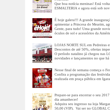
Que boa notícia meninas! Está vol
ESMALTERIA e agora está sob nov
É hoje galera!!! A grande inaugur
apimentar a Princesa do Mearim, ag
Gente, para tudo! Uma grande novid
óculos de sol e acessórios da Amér
LOJAS NORTE SUL em Pedreiras est
Descontos de até 50%, ofertas imper
O período natalino já chegou nas 
novidades e lançamentos no que 
Nesse final de semana começa o Fes
Confira a programação das festivid
realizada em praça pública em Igar
Prepare-se para encerrar o seu 20
dia amanhecer!
Adquira seu ingresso na loja Marga
50,00 (VIP). Vai ser no GLOBAL