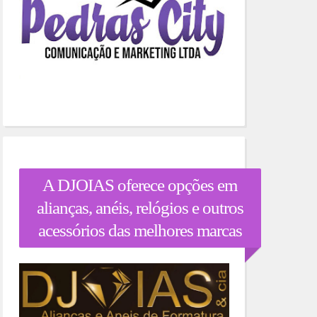
A DJOIAS oferece opções em
alianças, anéis, relógios e outros
acessórios das melhores marcas