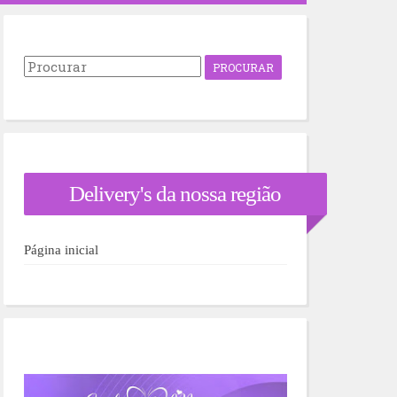
P
r
o
c
u
r
a
r
Delivery's da nossa região
p
o
r
:
Página inicial