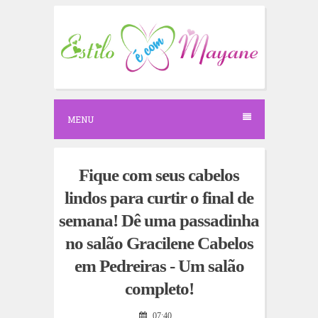
S
k
i
p
t
o
c
o
n
MENU
t
e
n
t
Fique com seus cabelos
lindos para curtir o final de
semana! Dê uma passadinha
no salão Gracilene Cabelos
em Pedreiras - Um salão
completo!
07:40