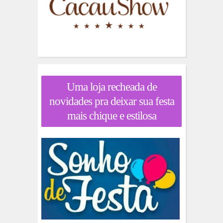
Uma loja recheada de
novidades pra deixar sua festa
mais chique e estilosa