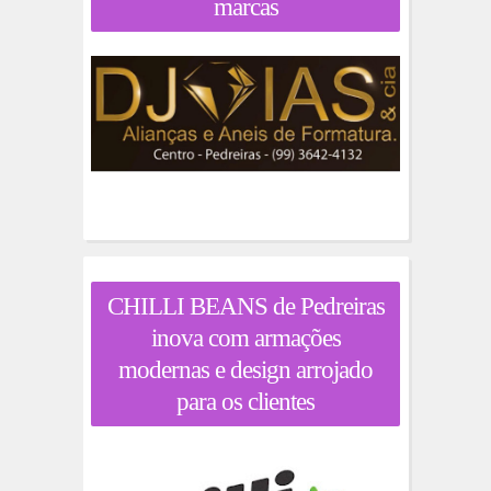
marcas
CHILLI BEANS de Pedreiras
inova com armações
modernas e design arrojado
para os clientes