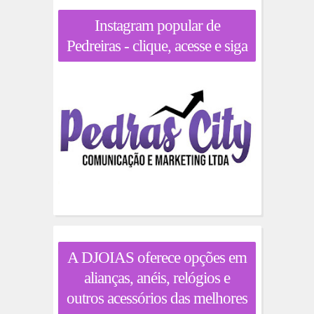
Instagram popular de
Pedreiras - clique, acesse e siga
A DJOIAS oferece opções em
alianças, anéis, relógios e
outros acessórios das melhores