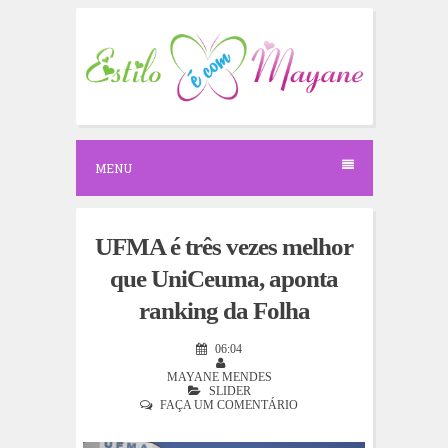
S
k
i
p
t
o
c
o
n
MENU
t
e
n
t
UFMA é três vezes melhor
que UniCeuma, aponta
ranking da Folha
06:04
MAYANE MENDES
SLIDER
FAÇA UM COMENTÁRIO