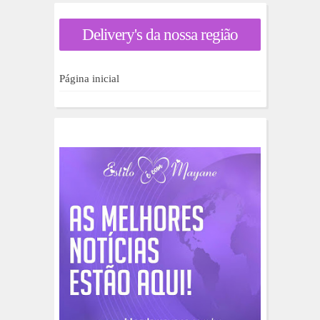
r
a
Delivery's da nossa região
r
p
o
r
Página inicial
: