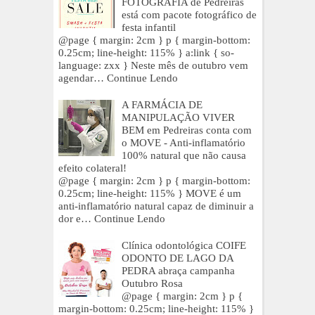
FOTOGRAFIA de Pedreiras
está com pacote fotográfico de
festa infantil
@page { margin: 2cm } p { margin-bottom:
0.25cm; line-height: 115% } a:link { so-
language: zxx } Neste mês de outubro vem
agendar…
Continue Lendo
A FARMÁCIA DE
MANIPULAÇÃO VIVER
BEM em Pedreiras conta com
o MOVE - Anti-inflamatório
100% natural que não causa
efeito colateral!
@page { margin: 2cm } p { margin-bottom:
0.25cm; line-height: 115% } MOVE é um
anti-inflamatório natural capaz de diminuir a
dor e…
Continue Lendo
Clínica odontológica COIFE
ODONTO DE LAGO DA
PEDRA abraça campanha
Outubro Rosa
@page { margin: 2cm } p {
margin-bottom: 0.25cm; line-height: 115% }