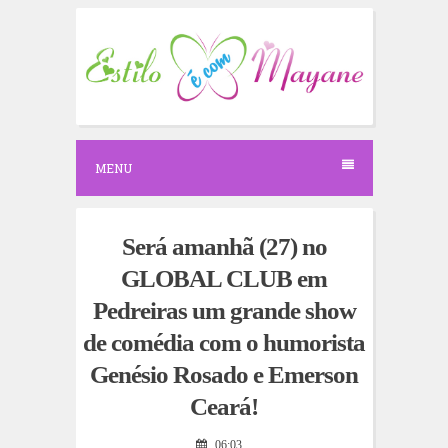
S
k
i
p
t
o
c
o
n
MENU
t
e
n
t
Será amanhã (27) no
GLOBAL CLUB em
Pedreiras um grande show
de comédia com o humorista
Genésio Rosado e Emerson
Ceará!
06:03