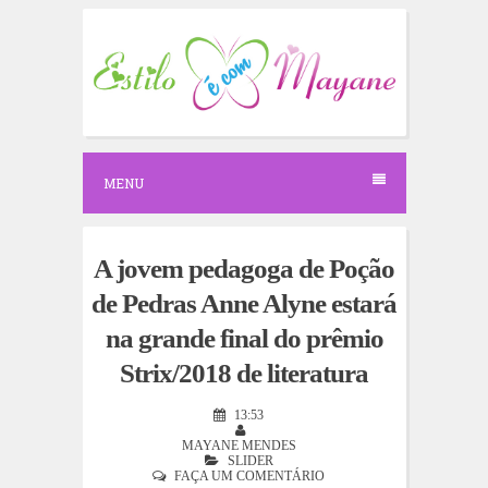
S
k
i
p
t
o
c
o
n
MENU
t
e
n
t
A jovem pedagoga de Poção
de Pedras Anne Alyne estará
na grande final do prêmio
Strix/2018 de literatura
13:53
MAYANE MENDES
SLIDER
FAÇA UM COMENTÁRIO