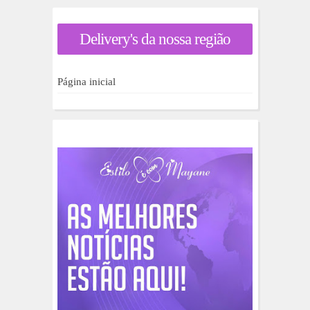
u
r
a
Delivery's da nossa região
r
p
o
r
Página inicial
: