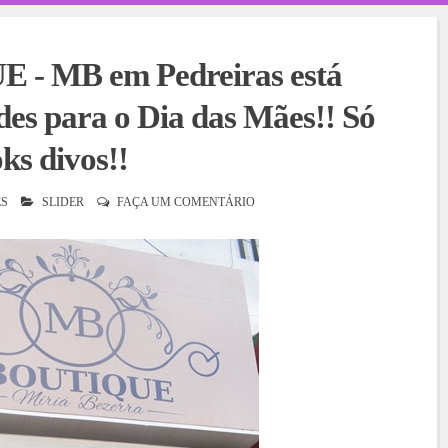
- MB em Pedreiras está
es para o Dia das Mães!! Só
oks divos!!
S
SLIDER
FAÇA UM COMENTÁRIO