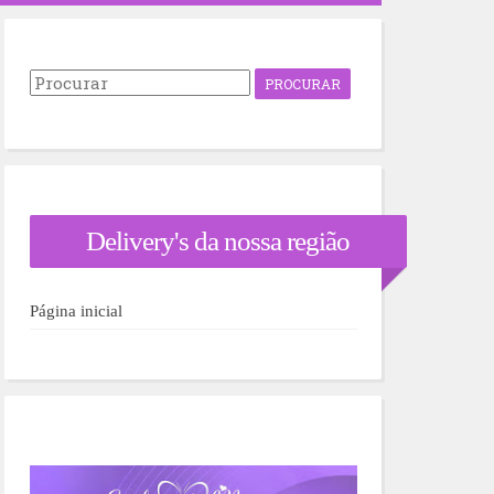
P
r
o
c
u
r
a
r
Delivery's da nossa região
p
o
r
:
Página inicial