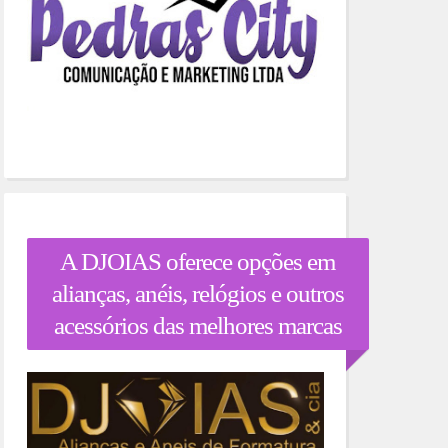
A DJOIAS oferece opções em
alianças, anéis, relógios e outros
acessórios das melhores marcas