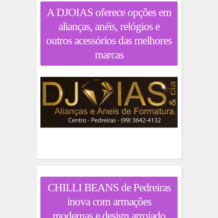
A DJOIAS oferece opções em
alianças, anéis, relógios e
outros acessórios das melhores
marcas
CHILLI BEANS de Pedreiras
inova com armações
modernas e design arrojado