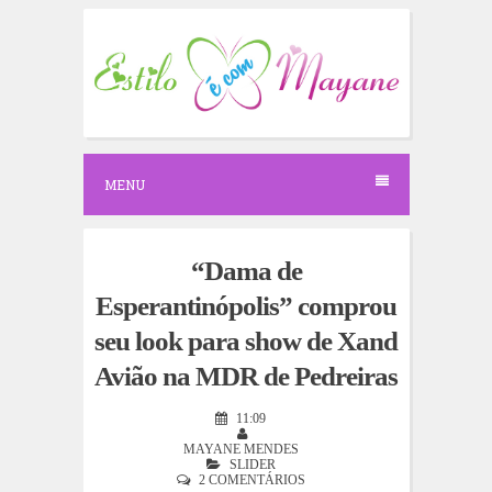
S
k
i
p
t
o
c
o
n
MENU
t
e
n
t
“Dama de
Esperantinópolis” comprou
seu look para show de Xand
Avião na MDR de Pedreiras
11:09
MAYANE MENDES
SLIDER
2 COMENTÁRIOS