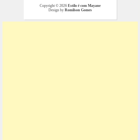
Copyright ©
2026
Estilo é com Mayane
Design by
Romilson Gomes