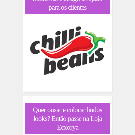
para os clientes
Quer ousar e colocar lindos
looks? Então passe na Loja
Ecxorya