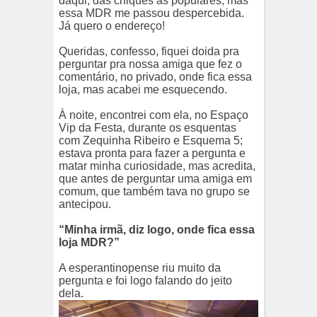
daqui, das chiques as populares, mas
essa MDR me passou despercebida.
Já quero o endereço!
Queridas, confesso, fiquei doida pra
perguntar pra nossa amiga que fez o
comentário, no privado, onde fica essa
loja, mas acabei me esquecendo.
À noite, encontrei com ela, no Espaço
Vip da Festa, durante os esquentas
com Zequinha Ribeiro e Esquema 5;
estava pronta para fazer a pergunta e
matar minha curiosidade, mas acredita,
que antes de perguntar uma amiga em
comum, que também tava no grupo se
antecipou.
“Minha irmã, diz logo, onde fica essa
loja MDR?”
A esperantinopense riu muito da
pergunta e foi logo falando do jeito
dela.