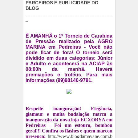
PARCEIROS E PUBLICIDADE DO
BLOG
___________________________________
_
É AMANHÃ o 1º Torneio de Carabina
de Pressão realizado pela AGRO
MARINA em Pedreiras - Você não
pode ficar de fora! O torneio será
dividido em duas categorias: Júnior
e Adulto e acontecerá na ACIAP às
08:00h da manhã. Haverá
premiações e troféus. Para mais
informações (99)98140-9791.
Respeite inauguração! Elegância,
glamour e muita badalação marca a
inauguração da nova loja ECXORYA em
Pedreiras - Foi um estouro, bombou
geral!!! Confira os flashes e quem marcou
presença!
http://www.blogdamayane.com.b