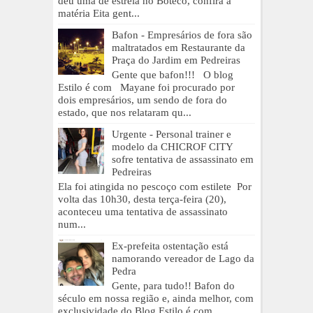
deu uma de estrela no Boteco, confira a
matéria Eita gent...
Bafon - Empresários de fora são
maltratados em Restaurante da
Praça do Jardim em Pedreiras
Gente que bafon!!! O blog
Estilo é com Mayane foi procurado por
dois empresários, um sendo de fora do
estado, que nos relataram qu...
Urgente - Personal trainer e
modelo da CHICROF CITY
sofre tentativa de assassinato em
Pedreiras
Ela foi atingida no pescoço com estilete Por
volta das 10h30, desta terça-feira (20),
aconteceu uma tentativa de assassinato
num...
Ex-prefeita ostentação está
namorando vereador de Lago da
Pedra
Gente, para tudo!! Bafon do
século em nossa região e, ainda melhor, com
exclusividade do Blog Estilo é com