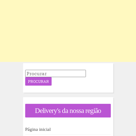
P
r
o
c
u
r
a
Delivery's da nossa região
r
p
o
r
Página inicial
: