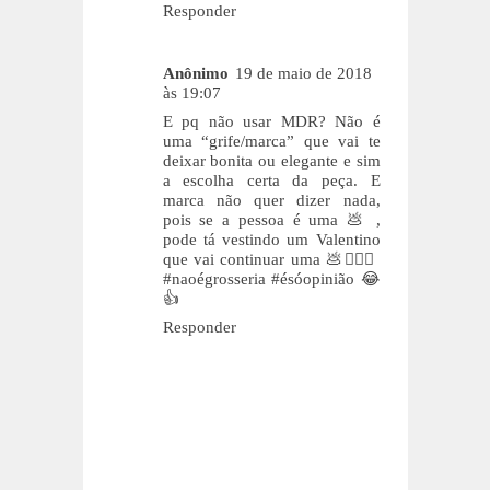
Responder
Anônimo
19 de maio de 2018
às 19:07
E pq não usar MDR? Não é
uma “grife/marca” que vai te
deixar bonita ou elegante e sim
a escolha certa da peça. E
marca não quer dizer nada,
pois se a pessoa é uma 💩 ,
pode tá vestindo um Valentino
que vai continuar uma 💩🤷🏽‍♀️
#naoégrosseria #ésóopinião 😂
👍
Responder