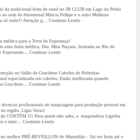
o da tradicional festa de natal no JB CLUB em Lago da Pedra
o ao som da fenomenal Márcia Fellipe e o astro Matheus
a só noite!! Atenção g…
Continue Lendo
 médica para a Terra da Esperança!
ais uma linda médica, Dra. Mira Nayara, formada no Rio de
 de Esperantin…
Continue Lendo
moção no Salão da Gracilene Cabelos de Pedreiras
onal especializada em cabelos. Então mulherada quando
 na Gracilene…
Continue Lendo
técnicas profissionais de maquiagem para produção pessoal em
da região, Ligia Veras!
ras da CONTÉM 1G Para quem não sabe, a maquiadora Liginha
is e inter…
Continue Lendo
17 no melhor PRÉ-REVEILLON do Maranhão - Vai ser festa até o