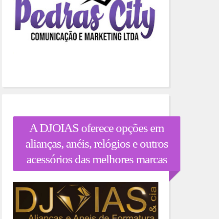
A DJOIAS oferece opções em
alianças, anéis, relógios e outros
acessórios das melhores marcas