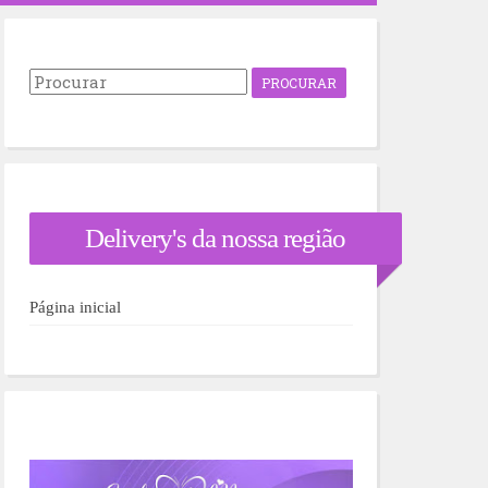
P
r
o
c
u
r
a
r
Delivery's da nossa região
p
o
r
:
Página inicial