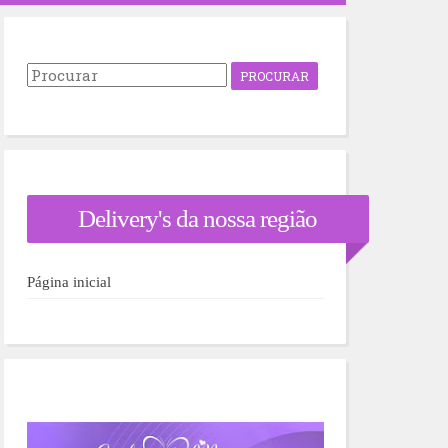
P
r
o
c
u
r
a
r
Delivery's da nossa região
p
o
r
:
Página inicial