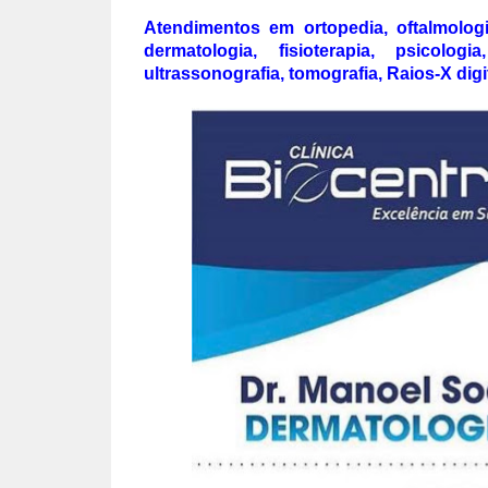
Atendimentos em ortopedia, oftalmologia
dermatologia, fisioterapia, psicologia
ultrassonografia, tomografia, Raios-X digi