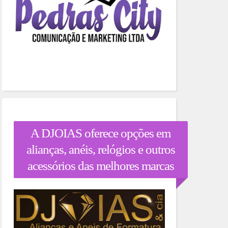
A DJOIAS oferece opções em
alianças, anéis, relógios e outros
acessórios das melhores marcas