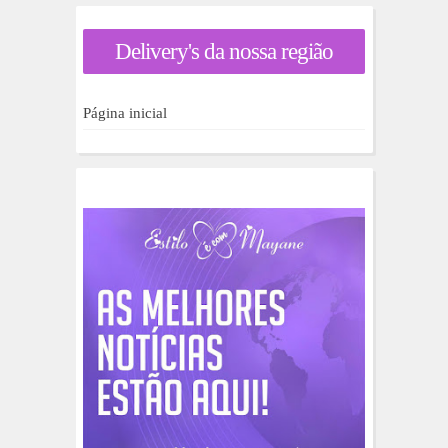
r
a
Delivery's da nossa região
r
p
o
r
Página inicial
: