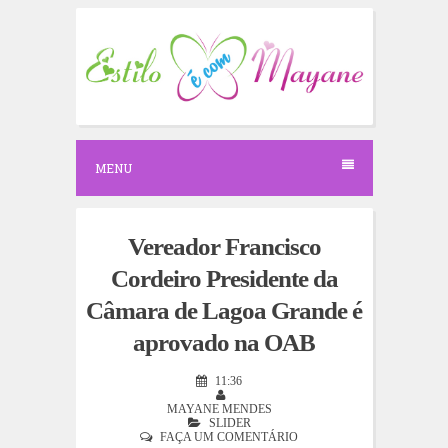
S
k
i
p
t
o
c
o
n
MENU
t
e
n
t
Vereador Francisco
Cordeiro Presidente da
Câmara de Lagoa Grande é
aprovado na OAB
11:36
MAYANE MENDES
SLIDER
FAÇA UM COMENTÁRIO