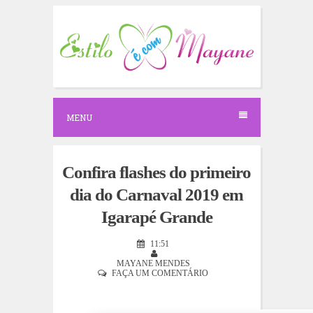
S
k
i
p
t
o
c
o
n
MENU
t
e
n
t
Confira flashes do primeiro
dia do Carnaval 2019 em
Igarapé Grande
11:51
MAYANE MENDES
FAÇA UM COMENTÁRIO